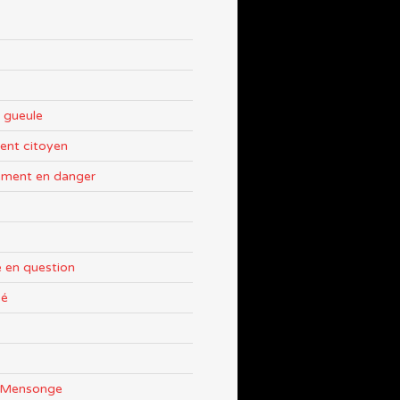
 gueule
nt citoyen
ement en danger
 en question
sé
e Mensonge