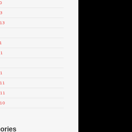
0
13
013
1
11
1
11
011
011
010
ories