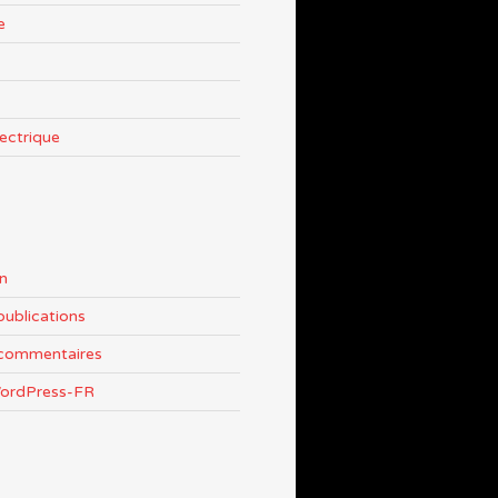
e
lectrique
n
publications
 commentaires
WordPress-FR