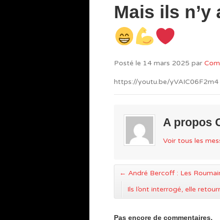
Mais ils n’y
Posté le
14 mars 2025
par
Com
https://youtu.be/yVAIC06F2m4
A propos
Voir tous les m
←
André Bercoff : Les Roumain
Ils l’ont interrogé, elle re
Pas encore de commentaires.