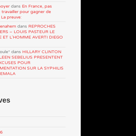
oyer
dans
En France, pas
 travailler pour gagner de
 La preuve:
Menahem
dans
REPROCHES
ERS – LOUIS PASTEUR LE
E ET L'HOMME AVERTI DIEGO
roule*
dans
HILLARY CLINTON
LEEN SEBELIUS PRESENTENT
XCUSES POUR
IMENTATION SUR LA SYPHILIS
TEMALA
ves
26