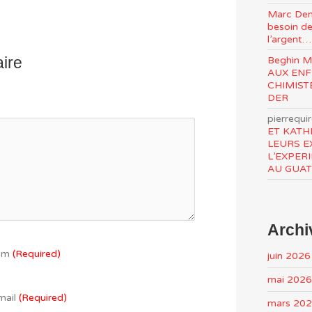
Marc Den
besoin de
l’argent…
ire
Beghin 
AUX ENF
CHIMIST
DER
pierrequi
ET KATH
LEURS E
L’EXPER
AU GUA
Archi
om
(Required)
juin 2026
mai 2026
mail
(Required)
mars 20