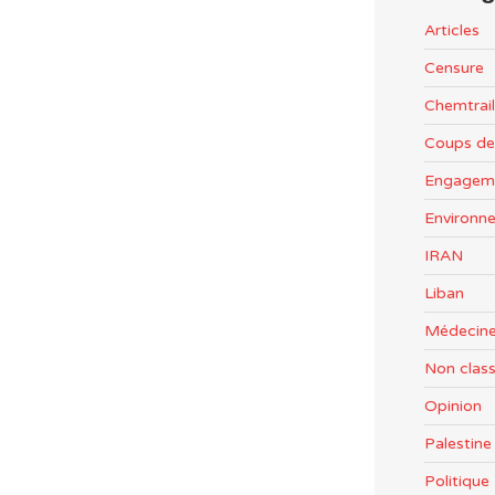
Articles
Censure
Chemtrail
Coups de
Engageme
Environn
IRAN
Liban
Médecine
Non clas
Opinion
Palestine
Politiqu