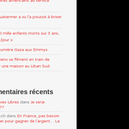
res américains au service
atermer a vu l’a poussé à briser
0 mille enfants morts sur 3 ans,
/jour »
n lumière Gaza aux Emmys
iens se filment en train de
r une maison au Liban Sud
ntaires récents
ves Libres
dans
Je serai
e??
tch
dans
En France, pas besoin
ller pour gagner de l’argent… La