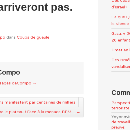
Des cadav
 arriveront pas.
d’Israël?
Ce que Qu
le silence
Gaza: « 2
po
dans
Coups de gueule
20 enfant
Il met e
Des Israél
vandalise
 Compo
essages deCompo
→
Comme
s manifestent par centaines de milliers
Perspecti
terrorist
tourne le plateau ! Face à la menace BFM…
→
Yoyonovi
de travai
preuve: