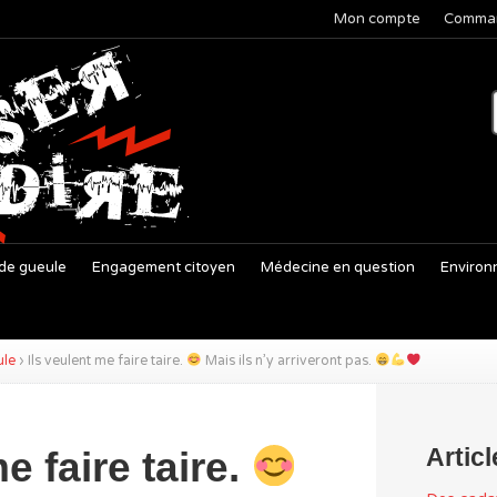
Mon compte
Comma
de gueule
Engagement citoyen
Médecine en question
Environ
ule
›
Ils veulent me faire taire.
Mais ils n’y arriveront pas.
Artic
e faire taire.