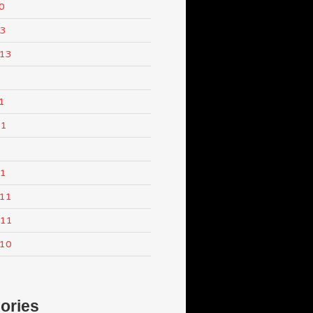
0
13
013
1
11
1
11
011
011
010
ories