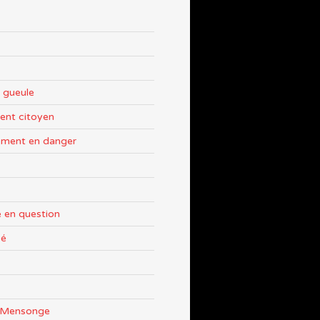
 gueule
nt citoyen
ement en danger
 en question
sé
e Mensonge