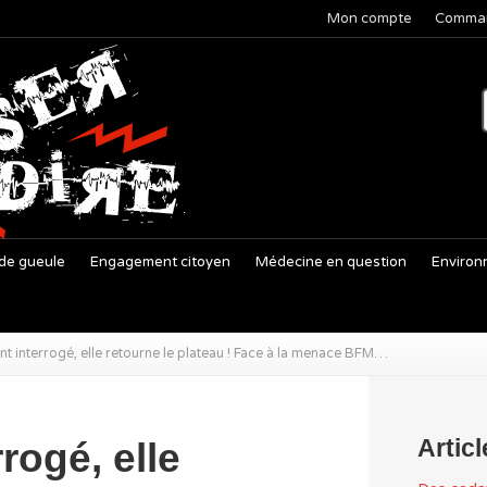
Mon compte
Comma
de gueule
Engagement citoyen
Médecine en question
Environ
’ont interrogé, elle retourne le plateau ! Face à la menace BFM…
Artic
rrogé, elle