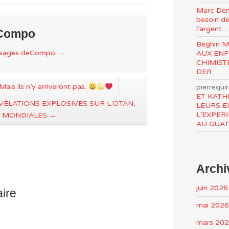
Marc Den
besoin de
l’argent…
 Compo
Beghin 
essages deCompo
→
AUX ENF
CHIMIST
DER
Mais ils n’y arriveront pas.
pierrequi
ET KATH
VÉLATIONS EXPLOSIVES SUR L’OTAN,
LEURS E
L’EXPER
S MONDIALES
→
AU GUA
Archi
juin 2026
ire
mai 2026
mars 20