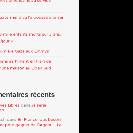
res américains au service
atermer a vu l’a poussé à briser
0 mille enfants morts sur 3 ans,
/jour »
n lumière Gaza aux Emmys
iens se filment en train de
r une maison au Liban Sud
ntaires récents
ves Libres
dans
Je serai
e??
tch
dans
En France, pas besoin
ller pour gagner de l’argent… La