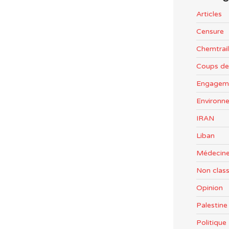
Articles
Censure
Chemtrail
Coups de
Engageme
Environn
IRAN
Liban
Médecine
Non clas
Opinion
Palestine
Politiqu