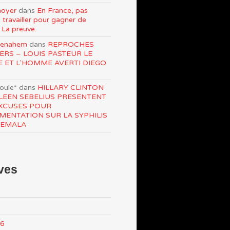
oyer
dans
En France, pas
 travailler pour gagner de
 La preuve:
Menahem
dans
REPROCHES
ERS – LOUIS PASTEUR LE
E ET L'HOMME AVERTI DIEGO
roule*
dans
HILLARY CLINTON
LEEN SEBELIUS PRESENTENT
XCUSES POUR
IMENTATION SUR LA SYPHILIS
TEMALA
ves
26