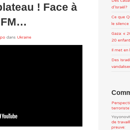
Des cadav
plateau ! Face à
d’Israël?
Ce que Qu
 BFM…
le silence
Gaza: « 2
po
dans
Ukraine
20 enfant
Il met e
Des Israél
vandalise
Comme
Perspecti
terrorist
Yoyonovi
de travai
preuve: