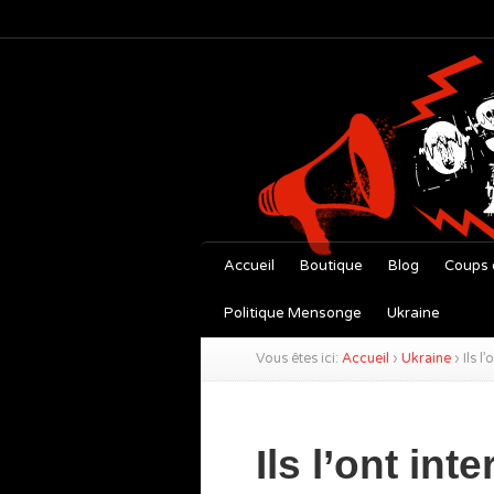
Accueil
Boutique
Blog
Coups 
Politique Mensonge
Ukraine
Vous êtes ici:
Accueil
›
Ukraine
›
Ils l
Ils l’ont inte