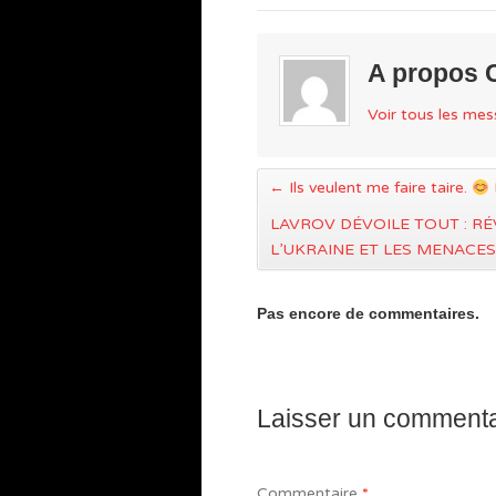
A propos
Voir tous les m
←
Ils veulent me faire taire.
LAVROV DÉVOILE TOUT : RÉ
L’UKRAINE ET LES MENACE
Pas encore de commentaires.
Laisser un commenta
Commentaire
*