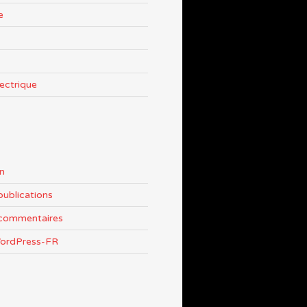
e
lectrique
n
publications
 commentaires
WordPress-FR