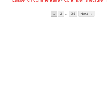
Laisser un commentaire
•
Continuer la lecture 
1
2
…
39
Next →