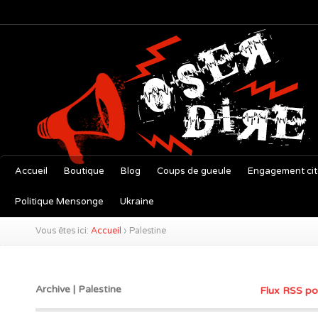
Accueil
Boutique
Blog
Coups de gueule
Engagement ci
Politique Mensonge
Ukraine
Vous êtes ici:
Accueil
›
Palestine
Archive | Palestine
Flux RSS po