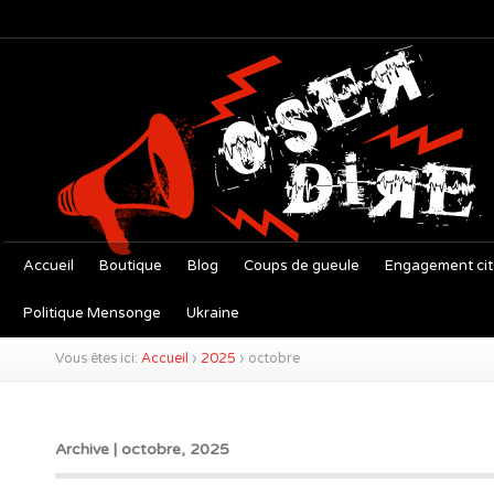
Accueil
Boutique
Blog
Coups de gueule
Engagement ci
Politique Mensonge
Ukraine
Vous êtes ici:
Accueil
›
2025
›
octobre
Archive | octobre, 2025