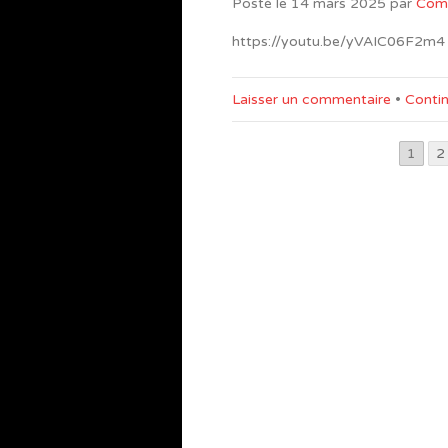
Posté le
14 mars 2025
par
Com
https://youtu.be/yVAIC06F2m4
Laisser un commentaire
•
Contin
1
2