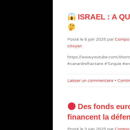
ISRAEL : A Q
Posté le
6 juin 2025
par
Compo
citoyen
https://www.youtube.com/shorts/
#canardrefractaire #Turquie #e
Laisser un commentaire
•
Contin
Des fonds eur
financent la défe
Posté le
3 juin 2025
par
Compo