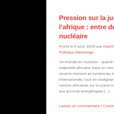
Pression sur la j
l’afrique : entre 
nucléaire
Posté le
9 août 2025
par
OserD
Politique Mensonge
Un monde en mutation : quand la 
realpolitik africaine Dans un cl
récents mettent en lumière les d
internationale, tout en soulignan
nations africaines sur la scène 
aux accords énergétiques […]
Laisser un commentaire
•
Contin