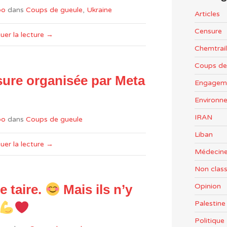
po
dans
Coups de gueule
,
Ukraine
Articles
Censure
uer la lecture →
Chemtrail
Coups de
nsure organisée par Meta
Engageme
Environn
IRAN
po
dans
Coups de gueule
Liban
uer la lecture →
Médecine
Non clas
Opinion
e taire.
Mais ils n’y
Palestine
Politiqu