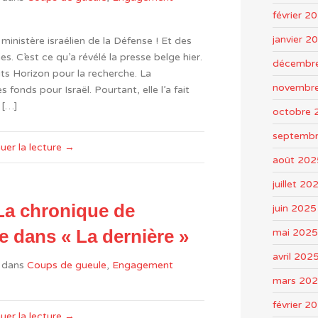
février 2
janvier 2
inistère israélien de la Défense ! Et des
s. C’est ce qu’a révélé la presse belge hier.
décembr
its Horizon pour la recherche. La
novembr
onds pour Israël. Pourtant, elle l’a fait
 […]
octobre 
septemb
uer la lecture →
août 202
juillet 20
La chronique de
juin 2025
mai 2025
 dans « La dernière »
avril 202
dans
Coups de gueule
,
Engagement
mars 20
février 2
uer la lecture →