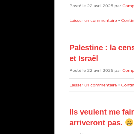
Posté le
22 avril 2025
par
Com
Laisser un commentaire
•
Contin
Palestine : la ce
et Israël
Posté le
22 avril 2025
par
Com
Laisser un commentaire
•
Contin
Ils veulent me fair
arriveront pas.