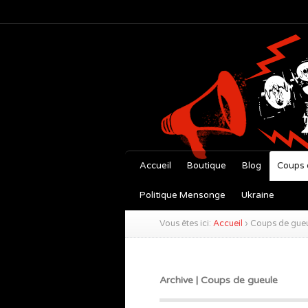
Accueil
Boutique
Blog
Coups 
Politique Mensonge
Ukraine
Vous êtes ici:
Accueil
›
Coups de gue
Archive | Coups de gueule