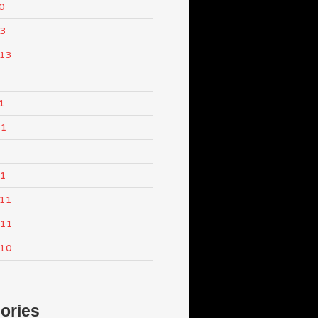
0
13
013
1
11
1
11
011
011
010
ories