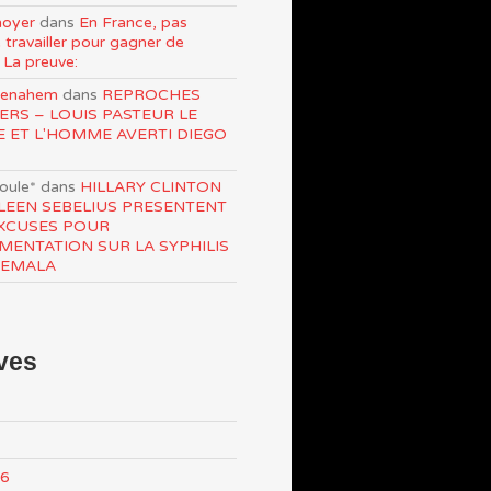
oyer
dans
En France, pas
 travailler pour gagner de
 La preuve:
Menahem
dans
REPROCHES
ERS – LOUIS PASTEUR LE
E ET L'HOMME AVERTI DIEGO
roule*
dans
HILLARY CLINTON
LEEN SEBELIUS PRESENTENT
XCUSES POUR
IMENTATION SUR LA SYPHILIS
TEMALA
ves
26