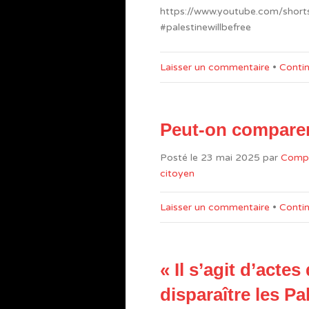
https://www.youtube.com/shor
#palestinewillbefree
Laisser un commentaire
•
Contin
Peut-on comparer
Posté le
23 mai 2025
par
Comp
citoyen
Laisser un commentaire
•
Contin
« Il s’agit d’actes
disparaître les Pa