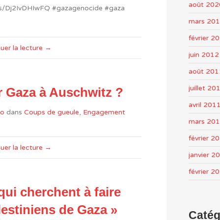
août 202
ts/Dj2IvDHIwFQ #gazagenocide #gaza
mars 20
février 2
uer la lecture →
juin 2012
août 201
juillet 20
 Gaza à Auschwitz ?
avril 201
o
dans
Coups de gueule
,
Engagement
mars 20
février 2
uer la lecture →
janvier 2
février 2
 qui cherchent à faire
lestiniens de Gaza »
Catég