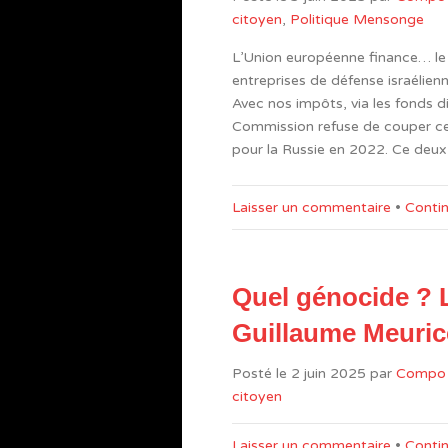
citoyen
,
Politique Mensonge
L’Union européenne finance… le m
entreprises de défense israélienne
Avec nos impôts, via les fonds d
Commission refuse de couper ces f
pour la Russie en 2022. Ce deux
Laisser un commentaire
•
Contin
Quel génocide ? 
Guillaume Meurice
Posté le
2 juin 2025
par
Compo
citoyen
Laisser un commentaire
•
Contin