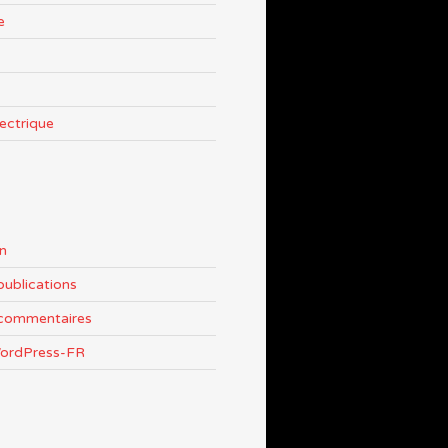
e
lectrique
n
publications
 commentaires
WordPress-FR