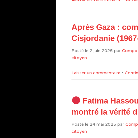
Après Gaza : comm
Cisjordanie (1967
Posté le
2 juin 2025
par
Compo
citoyen
Laisser un commentaire
•
Contin
Fatima Hassoun
montré la vérité 
Posté le
24 mai 2025
par
Comp
citoyen