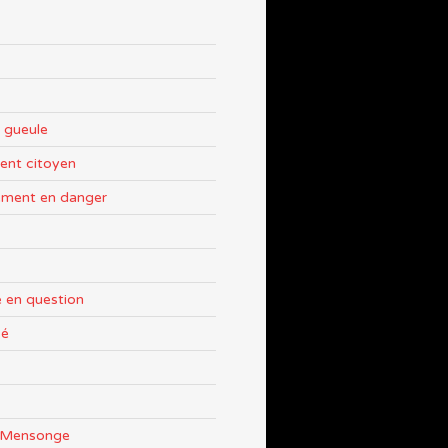
 gueule
nt citoyen
ement en danger
 en question
sé
e Mensonge