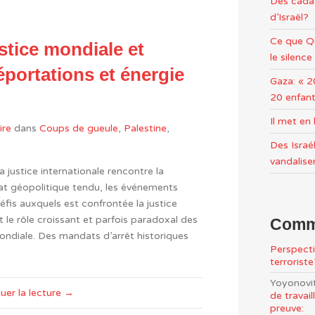
Des cadav
d’Israël?
Ce que Qu
ustice mondiale et
le silence
déportations et énergie
Gaza: « 2
20 enfant
Il met e
ire
dans
Coups de gueule
,
Palestine
,
Des Israél
vandalise
justice internationale rencontre la
imat géopolitique tendu, les événements
éfis auxquels est confrontée la justice
t le rôle croissant et parfois paradoxal des
Comme
mondiale. Des mandats d’arrêt historiques
Perspecti
terrorist
Yoyonovi
uer la lecture →
de travai
preuve: