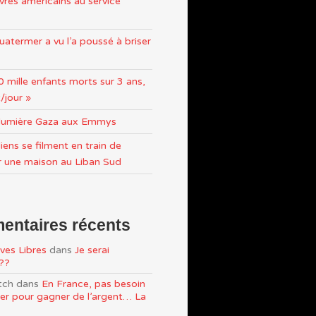
res américains au service
atermer a vu l’a poussé à briser
0 mille enfants morts sur 3 ans,
/jour »
n lumière Gaza aux Emmys
iens se filment en train de
r une maison au Liban Sud
ntaires récents
ves Libres
dans
Je serai
e??
tch
dans
En France, pas besoin
ller pour gagner de l’argent… La