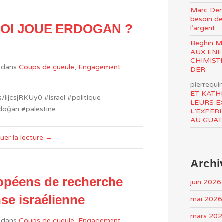
Marc Den
besoin de
UOI JOUE ERDOGAN ?
l’argent…
Beghin 
AUX ENF
CHIMIST
dans
Coups de gueule
,
Engagement
DER
pierrequi
ET KATH
iijcsjRKUy0 #israel #politique
LEURS E
rdoğan #palestine
L’EXPER
AU GUA
uer la lecture →
Archi
opéens de recherche
juin 2026
nse israélienne
mai 2026
mars 20
dans
Coups de gueule
,
Engagement