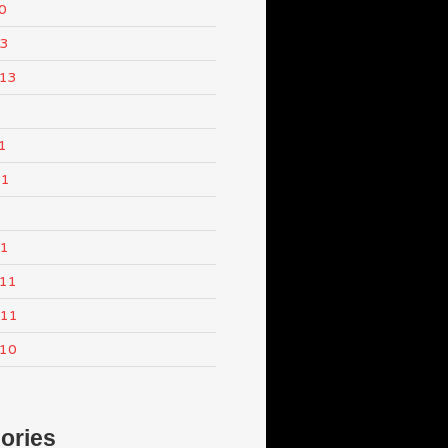
0
13
013
1
11
1
11
011
011
010
ories