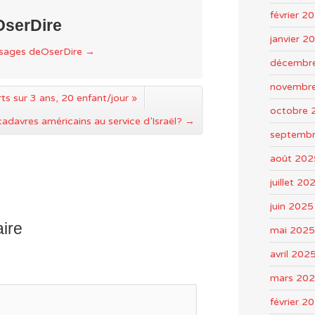
février 2
OserDire
janvier 2
ssages deOserDire
→
décembr
novembr
ts sur 3 ans, 20 enfant/jour »
octobre 
adavres américains au service d’Israël?
→
septemb
août 202
juillet 20
juin 2025
ire
mai 2025
avril 202
mars 20
février 2