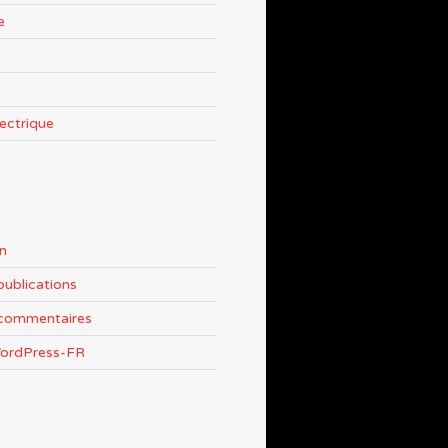
e
lectrique
n
publications
 commentaires
WordPress-FR