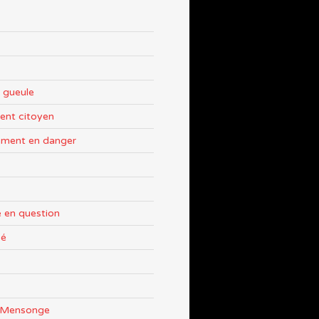
 gueule
nt citoyen
ement en danger
 en question
sé
e Mensonge