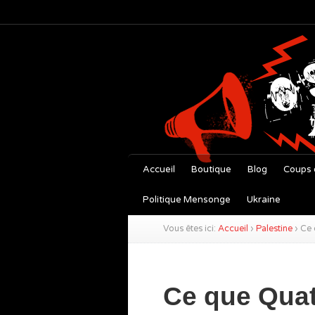
Accueil
Boutique
Blog
Coups 
Politique Mensonge
Ukraine
Vous êtes ici:
Accueil
›
Palestine
›
Ce 
Ce que Quat