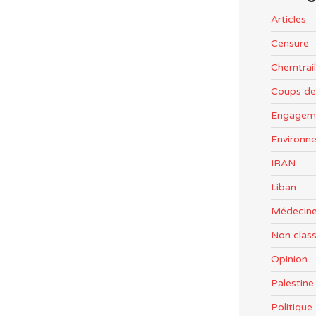
Articles
Censure
Chemtrail
Coups de
Engageme
Environn
IRAN
Liban
Médecine
Non clas
Opinion
Palestine
Politiqu