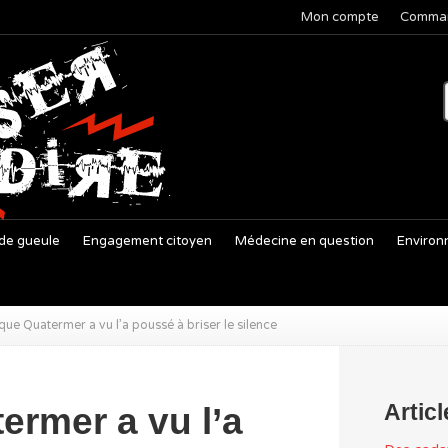
Mon compte
Comma
de gueule
Engagement citoyen
Médecine en question
Environ
que Quatermer a vu l’a poussé à briser le silence
Artic
ermer a vu l’a