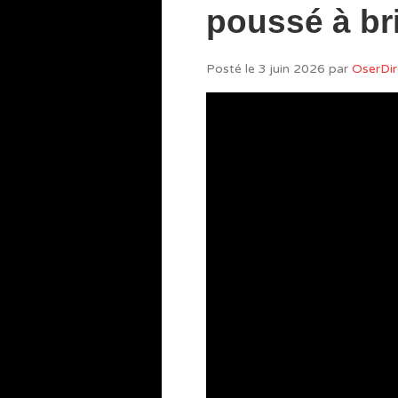
poussé à bri
Posté le
3 juin 2026
par
OserDir