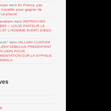
oyer
dans
En France, pas
 travailler pour gagner de
 La preuve:
Menahem
dans
REPROCHES
ERS – LOUIS PASTEUR LE
E ET L'HOMME AVERTI DIEGO
roule*
dans
HILLARY CLINTON
LEEN SEBELIUS PRESENTENT
XCUSES POUR
IMENTATION SUR LA SYPHILIS
TEMALA
ves
26