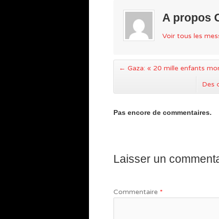
A propos 
Voir tous les me
←
Gaza: « 20 mille enfants mor
Des c
Pas encore de commentaires.
Laisser un commenta
Commentaire
*