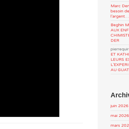
Marc Den
besoin de
l’argent…
Beghin 
AUX ENF
CHIMIST
DER
pierrequi
ET KATH
LEURS E
L’EXPER
AU GUA
Archi
juin 2026
mai 2026
mars 20