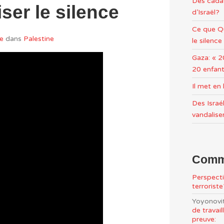
Des cadav
ser le silence
d’Israël?
Ce que Qu
e
dans
Palestine
le silence
Gaza: « 2
20 enfant
Il met e
Des Israél
vandalise
Comme
Perspecti
terrorist
Yoyonovi
de travai
preuve: