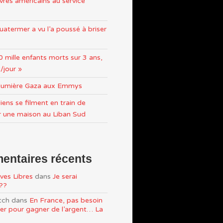
res américains au service
atermer a vu l’a poussé à briser
0 mille enfants morts sur 3 ans,
/jour »
n lumière Gaza aux Emmys
iens se filment en train de
r une maison au Liban Sud
ntaires récents
ves Libres
dans
Je serai
e??
tch
dans
En France, pas besoin
ller pour gagner de l’argent… La