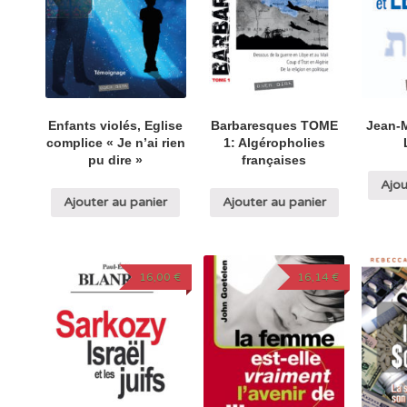
Enfants violés, Eglise
Barbaresques TOME
Jean-M
complice « Je n’ai rien
1: Algéropholies
pu dire »
françaises
Ajou
Ajouter au panier
Ajouter au panier
16,00
€
16,14
€