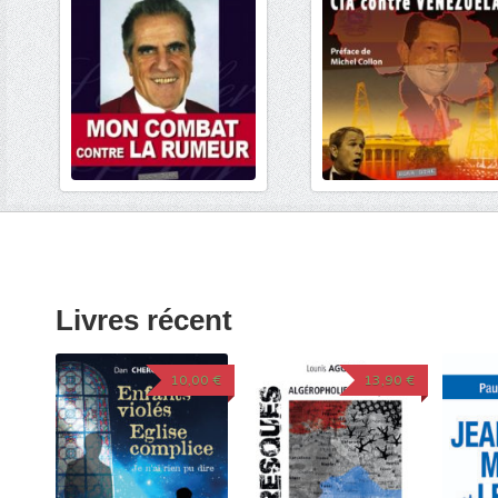
Livres récent
10,00
€
13,90
€