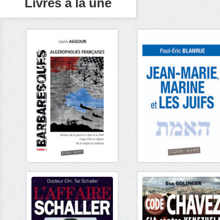
Livres à la une
€
19,50
€
13,90
€
14,25
€
19,00