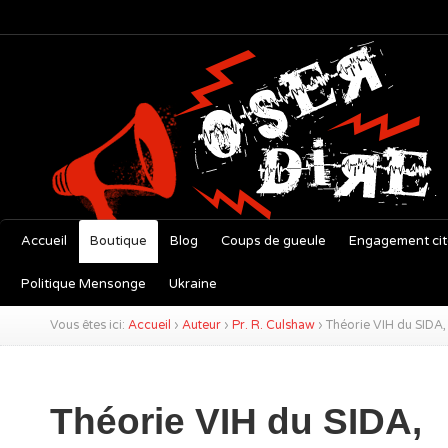
Accueil
Boutique
Blog
Coups de gueule
Engagement ci
Politique Mensonge
Ukraine
Vous êtes ici:
Accueil
›
Auteur
›
Pr. R. Culshaw
›
Théorie VIH du SIDA
Théorie VIH du SIDA,