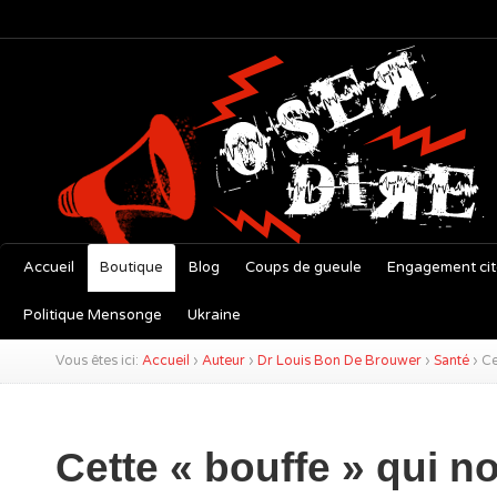
Accueil
Boutique
Blog
Coups de gueule
Engagement ci
Politique Mensonge
Ukraine
Vous êtes ici:
Accueil
›
Auteur
›
Dr Louis Bon De Brouwer
›
Santé
›
Ce
Cette « bouffe » qui n