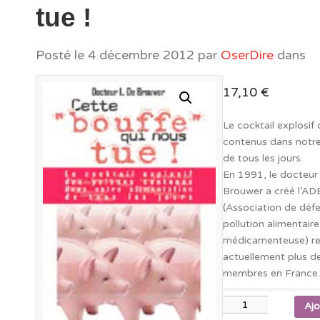
tue !
Posté le
4 décembre 2012
par
OserDire
dans
17,10
€
Le cocktail explosif
contenus dans notre
de tous les jours.
En 1991, le docteur
Brouwer a créé l’A
(Association de défe
pollution alimentaire
médicamenteuse) r
actuellement plus 
membres en France
quantité
Ajo
de