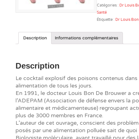
Catégories :
Dr Louis 
Cette
Santé
"bouffe"
Étiquette :
Dr Louis Bo
qui
nous
tue
Description
Informations complémentaires
!
Description
Le cocktail explosif des poisons contenus dans
alimentation de tous les jours.
En 1991, le docteur Louis Bon De Brouwer a cr
l’ADEPAM (Association de défense envers la pol
alimentaire et médicamenteuse) regroupant act
plus de 3000 membres en France.
L’auteur de cet ouvrage, conscient des problèm
posés par une alimentation polluée sait de quoi i
Biologiste moléculaire, ayant travaillé pour des 