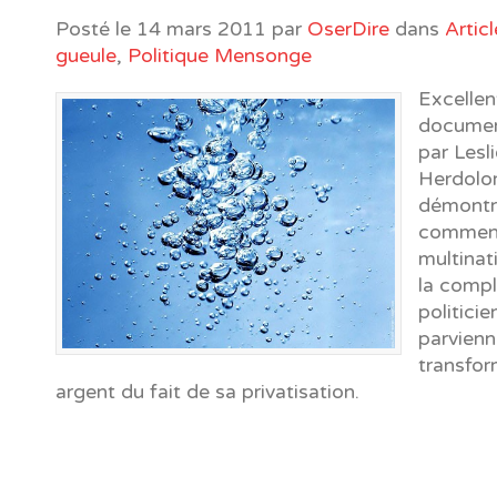
Posté le
14 mars 2011
par
OserDire
dans
Artic
gueule
,
Politique Mensonge
Excellen
document
par Lesl
Herdolo
démontr
comment
multinat
la compl
politicie
parvienn
transfor
argent du fait de sa privatisation.