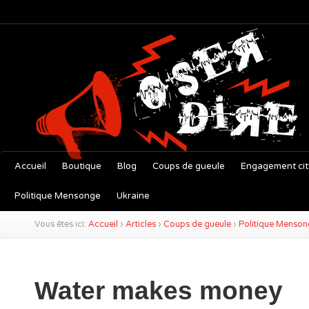
Accueil
Boutique
Blog
Coups de gueule
Engagement ci
Politique Mensonge
Ukraine
Vous êtes ici:
Accueil
›
Articles
›
Coups de gueule
›
Politique Menso
Water makes money