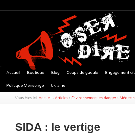
Accueil
Boutique
Blog
Coups de gueule
Engagement ci
Politique Mensonge
Ukraine
Vous êtes ici:
Accueil
›
Articles
›
Environnement en danger
›
Médecine
SIDA : le vertige