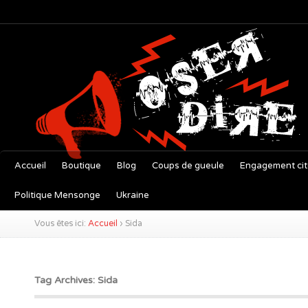
Accueil
Boutique
Blog
Coups de gueule
Engagement ci
Politique Mensonge
Ukraine
Vous êtes ici:
Accueil
›
Sida
Tag Archives: Sida