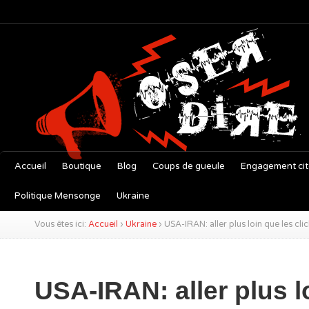
Accueil
Boutique
Blog
Coups de gueule
Engagement ci
Politique Mensonge
Ukraine
Vous êtes ici:
Accueil
›
Ukraine
›
USA-IRAN: aller plus loin que les cli
USA-IRAN: aller plus l