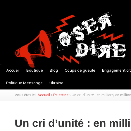
Accueil
Boutique
Blog
Coups de gueule
Engagement ci
Politique Mensonge
Ukraine
Vous êtes ici:
Accueil
›
Palestine
›
Un cri d’unité : en milliers, en mill
Un cri d’unité : en mill