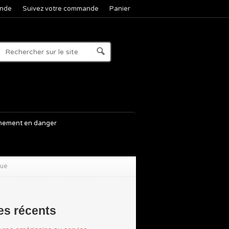
nde
Suivez votre commande
Panier
nement en danger
que
les récents