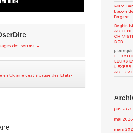
Marc Den
besoin de
l’argent…
Beghin 
AUX ENF
OserDire
CHIMIST
DER
ssages deOserDire
→
pierrequi
ET KATH
LEURS E
L’EXPER
AU GUA
 en Ukraine c’est à cause des Etats-
Archi
juin 2026
mai 2026
ire
mars 20