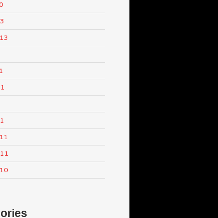
0
13
013
1
11
1
11
011
011
010
ories