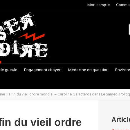
Mon compte
Comma
de gueule
Engagement citoyen
Médecine en question
Environ
ine : la fin du vieil ordre mondial – Caroline Galactéros dans Le Samedi Politi
Artic
fin du vieil ordre