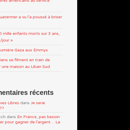
res américains au service
atermer a vu l’a poussé à briser
0 mille enfants morts sur 3 ans,
/jour »
n lumière Gaza aux Emmys
iens se filment en train de
r une maison au Liban Sud
ntaires récents
ves Libres
dans
Je serai
e??
tch
dans
En France, pas besoin
ller pour gagner de l’argent… La