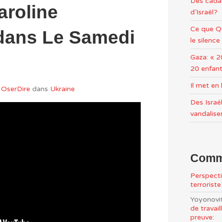
Des cadav
aroline
d’Israël?
Ce que Qu
dans Le Samedi
le silence
Gaza: « 2
20 enfant
Il met e
OserDire
dans
Ukraine
Des Israél
vandalise
Comme
Perspecti
terrorist
Yoyonovi
de travai
preuve: