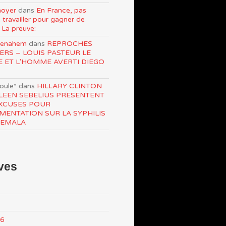
oyer
dans
En France, pas
 travailler pour gagner de
 La preuve:
Menahem
dans
REPROCHES
ERS – LOUIS PASTEUR LE
E ET L'HOMME AVERTI DIEGO
roule*
dans
HILLARY CLINTON
LEEN SEBELIUS PRESENTENT
XCUSES POUR
IMENTATION SUR LA SYPHILIS
TEMALA
ves
26