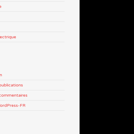
e
lectrique
n
publications
 commentaires
WordPress-FR