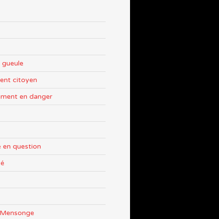
 gueule
nt citoyen
ement en danger
 en question
sé
e Mensonge