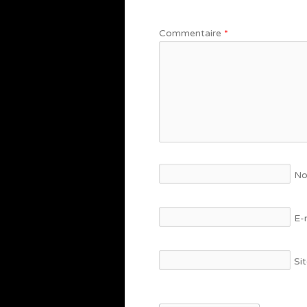
Commentaire
*
N
E-
Si