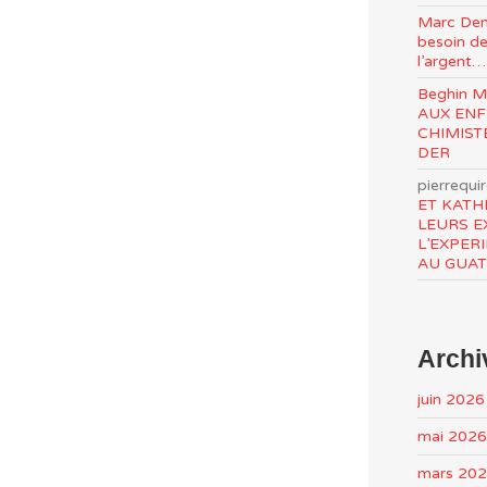
Marc Den
besoin de
l’argent…
Beghin 
AUX ENF
CHIMIST
DER
pierrequi
ET KATH
LEURS E
L’EXPER
AU GUA
Archi
juin 2026
mai 2026
mars 20