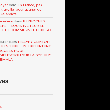
oyer
dans
En France, pas
 travailler pour gagner de
 La preuve:
Menahem
dans
REPROCHES
ERS – LOUIS PASTEUR LE
E ET L'HOMME AVERTI DIEGO
roule*
dans
HILLARY CLINTON
LEEN SEBELIUS PRESENTENT
XCUSES POUR
IMENTATION SUR LA SYPHILIS
TEMALA
ves
26