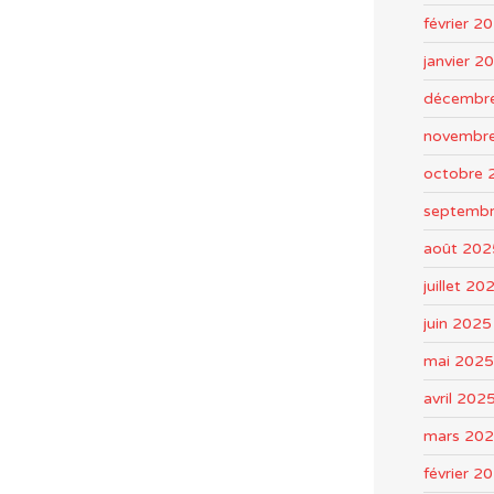
février 2
janvier 2
décembr
novembr
octobre 
septemb
août 202
juillet 20
juin 2025
mai 2025
avril 202
mars 20
février 2