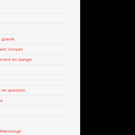
 gueule
nt citoyen
ement en danger
 en question
sé
e Mensonge