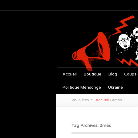
Accueil
Boutique
Blog
Coups 
Politique Mensonge
Ukraine
Vous êtes ici:
Accueil
›
âmes
Tag Archives: âmes