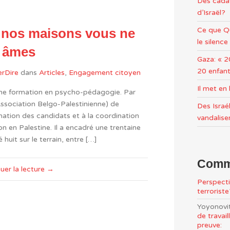
Des cadav
d’Israël?
Ce que Qu
z nos maisons vous ne
le silence
s âmes
Gaza: « 2
20 enfant
rDire
dans
Articles
,
Engagement citoyen
Il met e
ne formation en psycho-pédagogie. Par
 (Association Belgo-Palestinienne) de
Des Israél
ormation des candidats et à la coordination
vandalise
n en Palestine. Il a encadré une trentaine
uit sur le terrain, entre […]
Comme
uer la lecture →
Perspecti
terrorist
Yoyonovi
de travai
preuve: