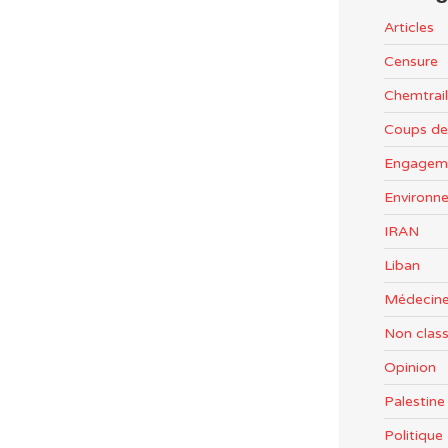
Articles
Censure
Chemtrail
Coups de
Engageme
Environn
IRAN
Liban
Médecine
Non clas
Opinion
Palestine
Politiqu