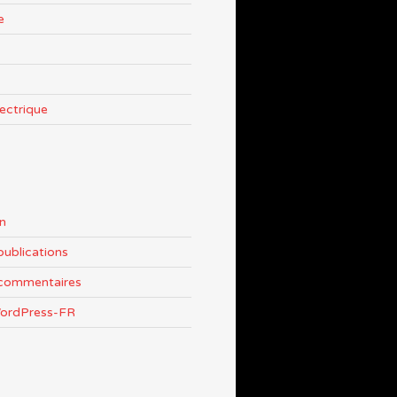
e
lectrique
n
publications
 commentaires
WordPress-FR