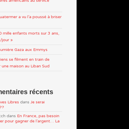
res américains au service
atermer a vu l’a poussé à briser
0 mille enfants morts sur 3 ans,
/jour »
n lumière Gaza aux Emmys
iens se filment en train de
r une maison au Liban Sud
ntaires récents
ves Libres
dans
Je serai
e??
tch
dans
En France, pas besoin
ller pour gagner de l’argent… La