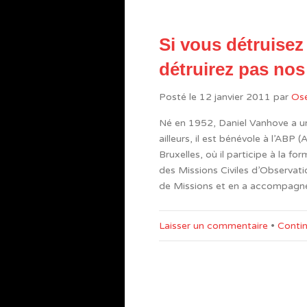
Si vous détruise
détruirez pas no
Posté le
12 janvier 2011
par
Ose
Né en 1952, Daniel Vanhove a u
ailleurs, il est bénévole à l’ABP
Bruxelles, où il participe à la f
des Missions Civiles d’Observatio
de Missions et en a accompagné h
Laisser un commentaire
•
Contin