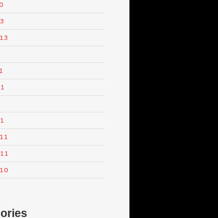
0
13
013
1
11
1
11
011
011
010
ories