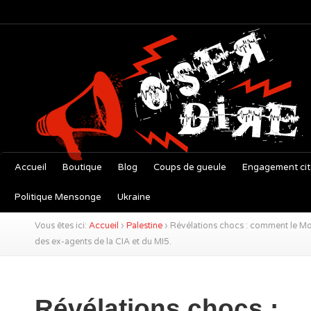
Accueil
Boutique
Blog
Coups de gueule
Engagement ci
Politique Mensonge
Ukraine
Vous êtes ici:
Accueil
›
Palestine
›
Révélations chocs : comment le Moss
des ex-agents de la CIA et du MI5.
Révélations chocs :