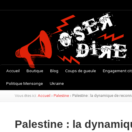
Accueil
Boutique
Blog
Coups de gueule
Engagement ci
Politique Mensonge
Ukraine
Vous êtes ici:
Accueil
›
Palestine
›
Palestine : la dynamique de reconna
Palestine : la dynami