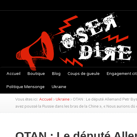
Accueil
Boutique
Blog
Coups de gueule
Engagement ci
Politique Mensonge
Ukraine
Vous êtes ici:
Accueil
›
Ukraine
›
OTAN : Le député Allemand Petr Byst
avez poussé la Russie dans les bras de la Chine », « Nous aurions dû e
OTAN : Le député All