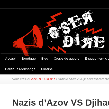
Accueil
Boutique
Blog
Coups de gueule
Engagement ci
Politique Mensonge
Ukraine
Vous êtes ici:
Accueil
›
Ukraine
›
Nazis d’Azov VS Djihadistes tchétchè
Nazis d’Azov VS Djiha