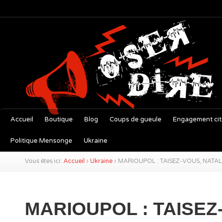
Accueil
Boutique
Blog
Coups de gueule
Engagement ci
Politique Mensonge
Ukraine
Vous êtes ici:
Accueil
›
Ukraine
›
MARIOUPOL : TAISEZ-VOUS, NATAL
MARIOUPOL : TAISEZ