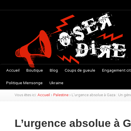
Accueil
Boutique
Blog
Coups de gueule
Engagement ci
Politique Mensonge
Ukraine
Vous êtes ici:
Accueil
›
Palestine
›
L’urgence absolue à Gaza : Un gén
L’urgence absolue à G