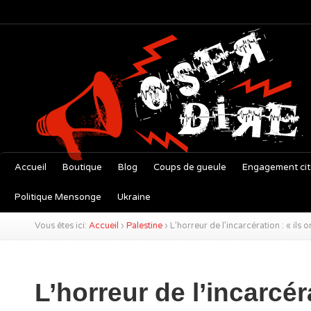
Accueil
Boutique
Blog
Coups de gueule
Engagement ci
Politique Mensonge
Ukraine
Vous êtes ici:
Accueil
›
Palestine
›
L’horreur de l’incarcération : « ils
L’horreur de l’incarcér