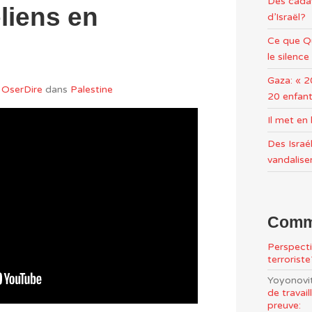
Des cadav
liens en
d’Israël?
Ce que Qu
le silence
Gaza: « 2
OserDire
dans
Palestine
20 enfant
Il met e
Des Israél
vandalise
Comme
Perspecti
terrorist
Yoyonovi
de travai
preuve: