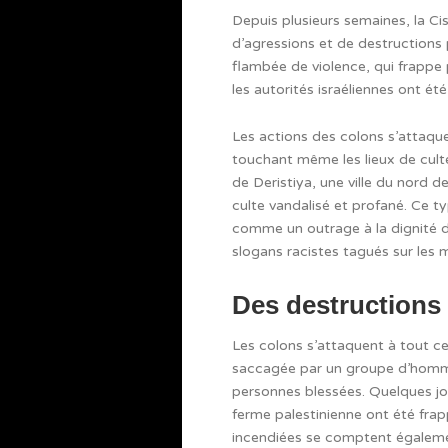
Depuis plusieurs semaines, la Ci
d’agressions et de destructions 
flambée de violence, qui frappe 
les autorités israéliennes ont ét
Les actions des colons s’attaqu
touchant même les lieux de cul
de Deristiya, une ville du nord de
culte vandalisé et profané. Ce ty
comme un outrage à la dignité d
slogans racistes tagués sur les 
Des destructions 
Les colons s’attaquent à tout ce 
saccagée par un groupe d’homme
personnes blessées. Quelques j
ferme palestinienne ont été frap
incendiées se comptent égalem