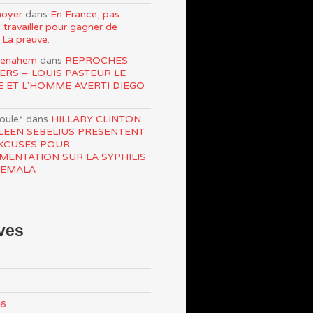
oyer
dans
En France, pas
 travailler pour gagner de
 La preuve:
Menahem
dans
REPROCHES
ERS – LOUIS PASTEUR LE
E ET L'HOMME AVERTI DIEGO
roule*
dans
HILLARY CLINTON
LEEN SEBELIUS PRESENTENT
XCUSES POUR
IMENTATION SUR LA SYPHILIS
TEMALA
ves
26