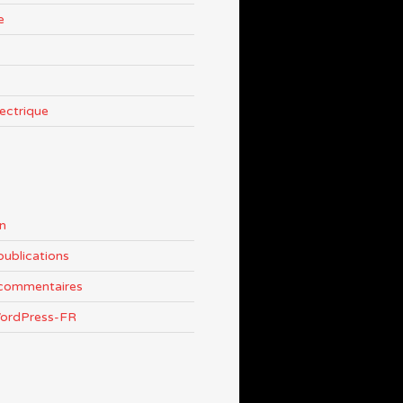
e
lectrique
n
publications
 commentaires
WordPress-FR