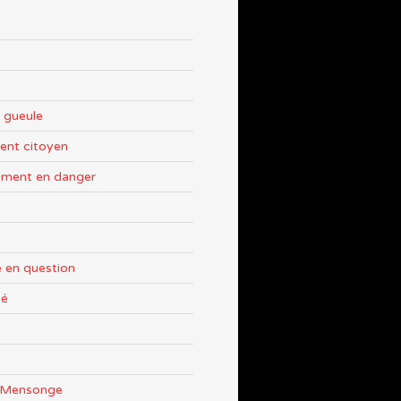
 gueule
nt citoyen
ement en danger
 en question
sé
e Mensonge