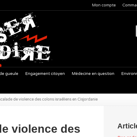
Mon compte
Comma
de gueule
Engagement citoyen
Médecine en question
Environ
scalade de violence des colons israéliens en Cisjordanie
Artic
de violence des