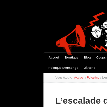
Accueil
Boutique
Blog
Coups 
Politique Mensonge
Ukraine
Vous êtes ici:
Accueil
›
Palestine
›
L’e
L’escalade 