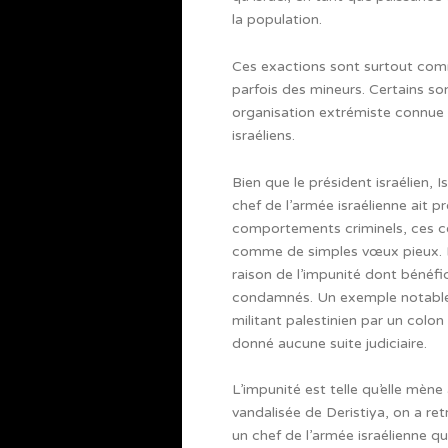
la population.
Ces exactions sont surtout com
parfois des mineurs. Certains so
organisation extrémiste connue
israéliens.
Bien que le président israélien, 
chef de l’armée israélienne ait 
comportements criminels, ces c
comme de simples vœux pieux. La
raison de l’impunité dont bénéfic
condamnés. Un exemple notable es
militant palestinien par un colon
donné aucune suite judiciaire.
L’impunité est telle qu’elle mèn
vandalisée de Deristiya, on a r
un chef de l’armée israélienne q