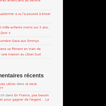
res américains au service
atermer a vu l’a poussé à briser
0 mille enfants morts sur 3 ans,
/jour »
n lumière Gaza aux Emmys
iens se filment en train de
r une maison au Liban Sud
ntaires récents
ves Libres
dans
Je serai
e??
tch
dans
En France, pas besoin
ller pour gagner de l’argent… La