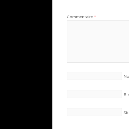
Commentaire
*
N
E-
Si