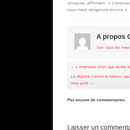
attaques, affirmant : « Continu
nous nous vengerons encore. »
A propos 
Voir tous les me
←
L’interview choc qui révèle l
La dignité contre le béton : qu
new york
→
Pas encore de commentaires.
Laisser un commenta