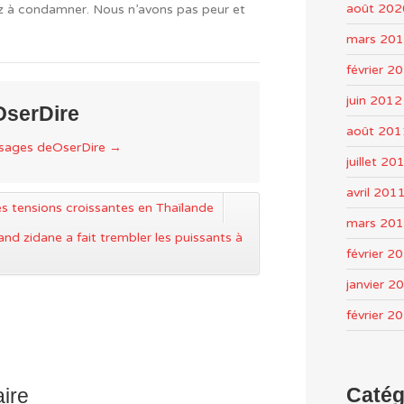
août 202
ez à condamner. Nous n’avons pas peur et
mars 20
février 2
juin 2012
OserDire
août 201
ssages deOserDire
→
juillet 20
avril 201
es tensions croissantes en Thaïlande
mars 20
and zidane a fait trembler les puissants à
février 2
janvier 2
février 2
Catég
ire