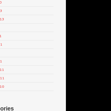
0
13
013
1
11
1
11
011
011
010
ories