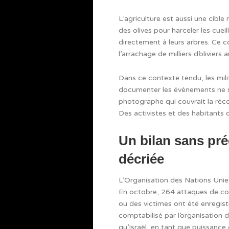
L’agriculture est aussi une cible
des olives pour harceler les cueil
directement à leurs arbres. Ce co
l’arrachage de milliers d’oliviers
Dans ce contexte tendu, les milit
documenter les événements ne s
photographe qui couvrait la réco
Des activistes et des habitants 
Un bilan sans pré
décriée
L’Organisation des Nations Unie
En octobre, 264 attaques de c
ou des victimes ont été enregistr
comptabilisé par l’organisation
qu’Israël, en tant que puissance