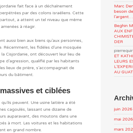
Marc Den
sjordanie fait face à un déchaînement
besoin de
perpétrées par des colons israéliens. Cette
l’argent…
partout, a atteint un tel niveau que même
Beghin 
é amenées à réagir.
AUX ENF
CHIMIST
ent aussi bien aux biens qu’aux personnes,
DER
te. Récemment, les fidèles d’une mosquée
pierrequi
 la Cisjordanie, ont découvert leur lieu de
ET KATH
pe d’agression, qualifié par les habitants
LEURS E
L’EXPER
es lieux de prière, s’accompagnait de
AU GUA
murs du bâtiment.
massives et ciblées
Archi
qu’ils peuvent. Une usine laitière a été
juin 2026
s cagoulés, laissant une dizaine de
ours auparavant, des moutons dans une
mai 2026
pés à mort. Les voitures et les habitations
mars 20
ent en grand nombre.