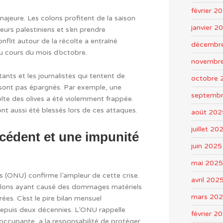
février 2
 majeure. Les colons profitent de la saison
janvier 2
leurs palestiniens et s’en prendre
nflit autour de la récolte a entraîné
décembr
 au cours du mois d’octobre.
novembr
ants et les journalistes qui tentent de
octobre 
ont pas épargnés. Par exemple, une
septemb
lte des olives a été violemment frappée.
ont aussi été blessés lors de ces attaques.
août 202
juillet 20
cédent et une impunité
juin 2025
mai 2025
s (ONU) confirme l’ampleur de cette crise.
avril 202
olons ayant causé des dommages matériels
mars 20
ées. C’est le pire bilan mensuel
 depuis deux décennies. L’ONU rappelle
février 2
 occupante, a la responsabilité de protéger