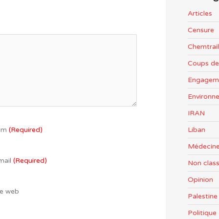
Articles
Censure
Chemtrail
Coups de
Engageme
Environn
IRAN
om
(Required)
Liban
Médecine
mail
(Required)
Non clas
Opinion
te web
Palestine
Politiqu