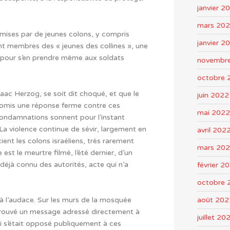
janvier 2
mars 20
mises par de jeunes colons, y compris
janvier 2
nt membres des « jeunes des collines », une
 pour s’en prendre même aux soldats
novembr
octobre 
Isaac Herzog, se soit dit choqué, et que le
juin 2022
promis une réponse ferme contre ces
mai 2022
ondamnations sonnent pour l’instant
 violence continue de sévir, largement en
avril 202
ient les colons israéliens, très rarement
mars 20
t le meurtre filmé, l’été dernier, d’un
 déjà connu des autorités, acte qui n’a
février 2
octobre 
août 202
e à l’audace. Sur les murs de la mosquée
etrouvé un message adressé directement à
juillet 20
ui s’était opposé publiquement à ces