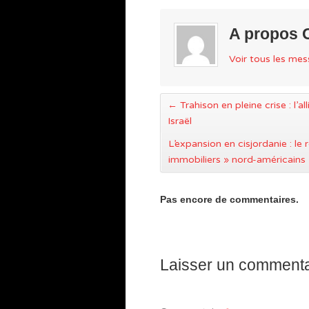
A propos 
Voir tous les me
←
Trahison en pleine crise : l’a
Israël
L’expansion en cisjordanie : le
immobiliers » nord-américains
Pas encore de commentaires.
Laisser un commenta