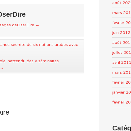
août 202
mars 20
OserDire
février 2
ssages deOserDire
→
juin 2012
août 201
lliance secrète de six nations arabes avec
juillet 20
 rôle inattendu des « séminaires
avril 201
→
mars 20
février 2
janvier 2
février 2
ire
Catég