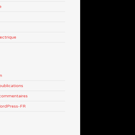
e
lectrique
n
publications
 commentaires
WordPress-FR