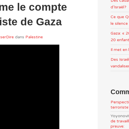
Des cadav
me le compte
d’Israël?
Ce que Qu
iste de Gaza
le silence
Gaza: « 2
serDire
dans
Palestine
20 enfant
Il met e
Des Israél
vandalise
Comme
Perspecti
terrorist
Yoyonovi
de travai
preuve: