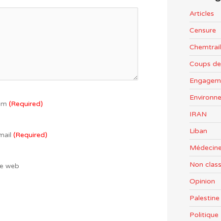
Articles
Censure
Chemtrail
Coups de
Engageme
Environn
om
(Required)
IRAN
Liban
mail
(Required)
Médecine
Non clas
te web
Opinion
Palestine
Politiqu