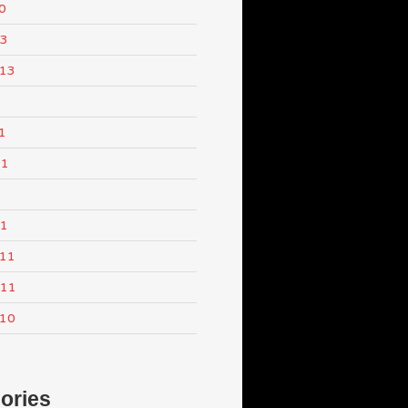
0
13
013
1
11
1
11
011
011
010
ories