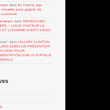
oyer
dans
En France, pas
 travailler pour gagner de
 La preuve:
Menahem
dans
REPROCHES
ERS – LOUIS PASTEUR LE
E ET L'HOMME AVERTI DIEGO
roule*
dans
HILLARY CLINTON
LEEN SEBELIUS PRESENTENT
XCUSES POUR
IMENTATION SUR LA SYPHILIS
TEMALA
ves
26