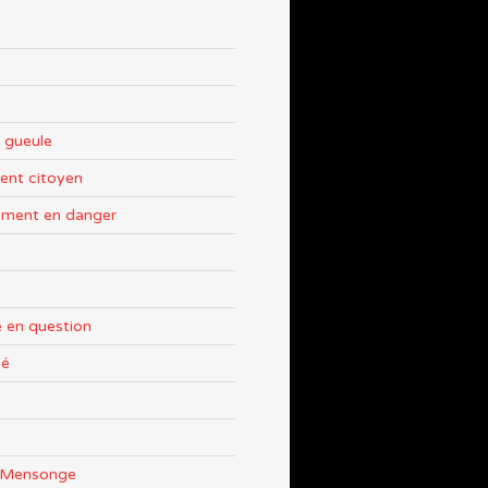
 gueule
nt citoyen
ement en danger
 en question
sé
e Mensonge