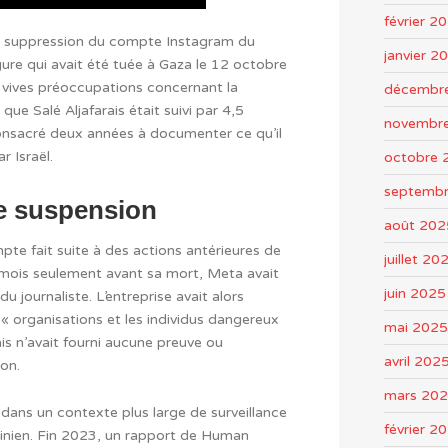
février 2
 suppression du compte Instagram du
janvier 2
figure qui avait été tuée à Gaza le 12 octobre
 vives préoccupations concernant la
décembr
ue Salé Aljafarais était suivi par 4,5
novembr
consacré deux années à documenter ce qu’il
r Israël.
octobre 
septemb
ne suspension
août 202
pte fait suite à des actions antérieures de
juillet 20
s mois seulement avant sa mort, Meta avait
juin 2025
u journaliste. L’entreprise avait alors
 « organisations et les individus dangereux
mai 2025
ais n’avait fourni aucune preuve ou
avril 202
ion.
mars 20
it dans un contexte plus large de surveillance
février 2
inien. Fin 2023, un rapport de Human