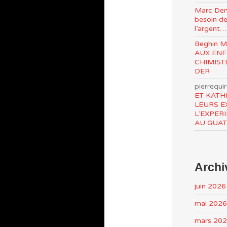
Marc Den
besoin de
l’argent…
Beghin 
AUX ENF
CHIMIST
DER
pierrequi
ET KATH
LEURS E
L’EXPER
AU GUA
Archi
juin 2026
mai 2026
mars 20