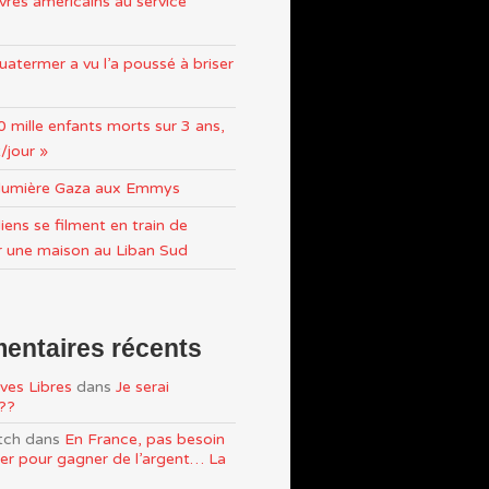
res américains au service
atermer a vu l’a poussé à briser
0 mille enfants morts sur 3 ans,
/jour »
n lumière Gaza aux Emmys
iens se filment en train de
r une maison au Liban Sud
ntaires récents
ves Libres
dans
Je serai
e??
tch
dans
En France, pas besoin
ller pour gagner de l’argent… La