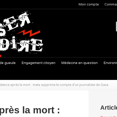
Mon compte
Comma
de gueule
Engagement citoyen
Médecine en question
Environ
silence après la mort : meta supprime le compte d’un journaliste de Gaza
Artic
près la mort :