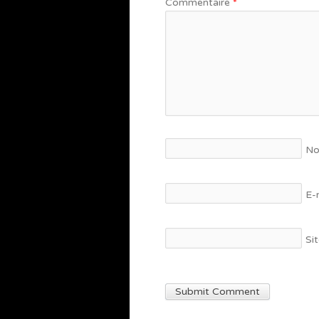
Commentaire
*
N
E-
Si