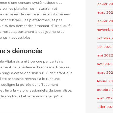
tence d’une censure systématique des
janvier 2
e sur les plateformes Instagram et
mars 20
e certaines de ces censures sont opérées
yber d’Israël. Les plateformes, et pas
janvier 2
4 % des demandes émanant d’Israël au fil
novembr
 comptes appartenant à des journalistes
enus inaccessibles.
octobre 
juin 2022
ne » dénoncée
mai 2022
é Aljafarais a été perçue par certains
avril 202
ment de la violence. Francesca Albanisé,
mars 20
 réagi à cette décision sur X, déclarant que
iste assassiné revenait à le tuer une
février 2
 souligne la portée de l’effacement
octobre 
fin à la vie professionnelle du journaliste,
e son travail et le témoignage qu’il a
août 202
juillet 20