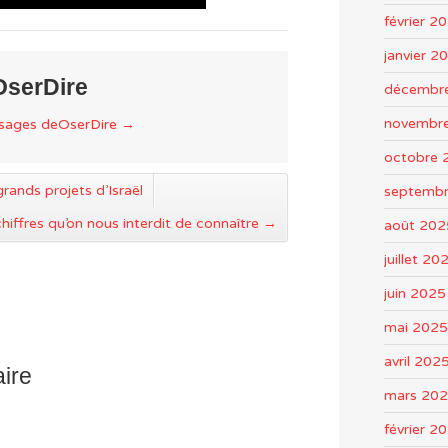
février 2
janvier 2
OserDire
décembr
novembr
ssages deOserDire
→
octobre 
grands projets d’Israël
septemb
hiffres qu’on nous interdit de connaître
→
août 202
juillet 20
juin 2025
mai 2025
avril 202
ire
mars 20
février 2