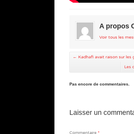
A propos 
Voir tous les me
←
Kadhafi avait raison sur les 
Les c
Pas encore de commentaires.
Laisser un commenta
Commentaire
*