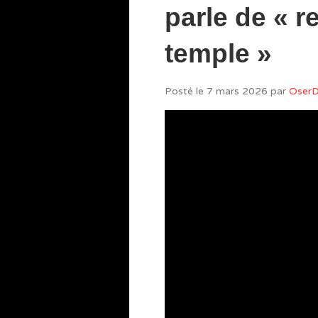
parle de « r
temple »
Posté le
7 mars 2026
par
OserD