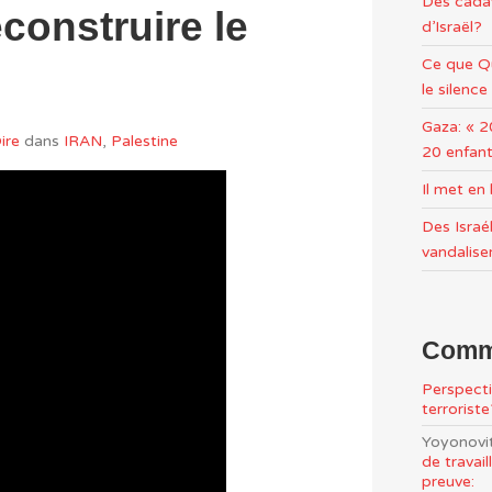
Des cadav
econstruire le
d’Israël?
Ce que Qu
le silence
Gaza: « 2
ire
dans
IRAN
,
Palestine
20 enfant
Il met e
Des Israél
vandalise
Comme
Perspecti
terrorist
Yoyonovi
de travai
preuve: