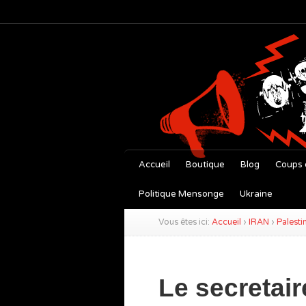
Accueil
Boutique
Blog
Coups 
Politique Mensonge
Ukraine
Vous êtes ici:
Accueil
›
IRAN
›
Palesti
Le secretair