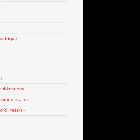
e
lectrique
n
publications
 commentaires
WordPress-FR