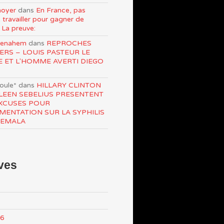
oyer
dans
En France, pas
 travailler pour gagner de
 La preuve:
Menahem
dans
REPROCHES
ERS – LOUIS PASTEUR LE
E ET L'HOMME AVERTI DIEGO
roule*
dans
HILLARY CLINTON
LEEN SEBELIUS PRESENTENT
XCUSES POUR
IMENTATION SUR LA SYPHILIS
TEMALA
ves
26