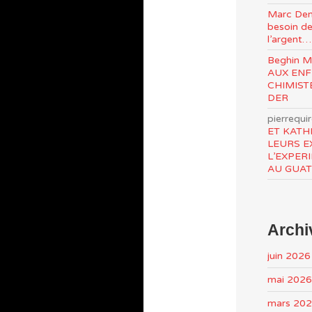
Marc Den
besoin de
l’argent…
Beghin 
AUX ENF
CHIMIST
DER
pierrequi
ET KATH
LEURS E
L’EXPER
AU GUA
Archi
juin 2026
mai 2026
mars 20