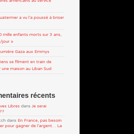
res américains au service
atermer a vu l’a poussé à briser
0 mille enfants morts sur 3 ans,
/jour »
n lumière Gaza aux Emmys
iens se filment en train de
r une maison au Liban Sud
ntaires récents
ves Libres
dans
Je serai
e??
tch
dans
En France, pas besoin
ller pour gagner de l’argent… La