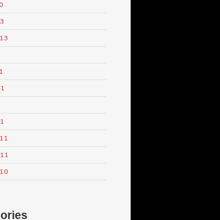
0
13
013
1
11
1
11
011
011
010
ories