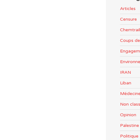
Articles
Censure
Chemtrail
Coups de
Engageme
Environn
IRAN
Liban
Médecine
Non clas
Opinion
Palestine
Politiqu