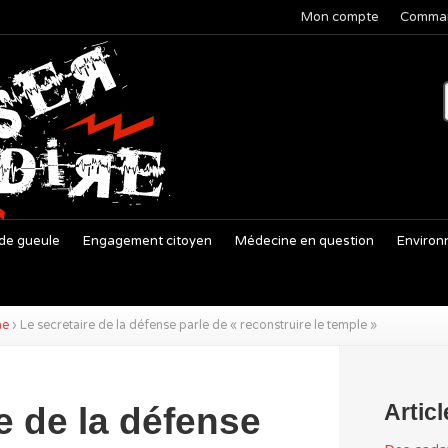
Mon compte
Comma
de gueule
Engagement citoyen
Médecine en question
Environ
ne
›
Le secretaire de la défense parle de « reconstruire le temple »
Artic
e de la défense