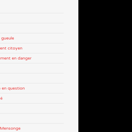
 gueule
nt citoyen
ement en danger
 en question
sé
e Mensonge