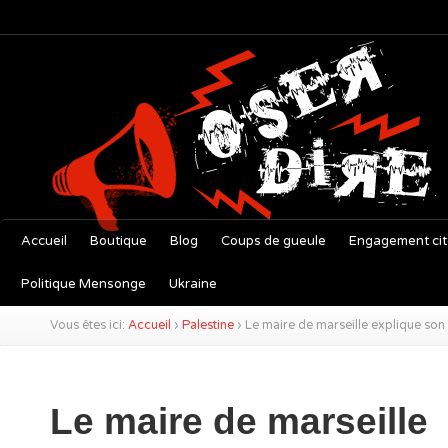
Accueil
Boutique
Blog
Coups de gueule
Engagement ci
Politique Mensonge
Ukraine
Vous êtes ici:
Accueil
›
Palestine
›
Le maire de marseille explique son
Le maire de marseille