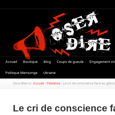
Accueil
Boutique
Blog
Coups de gueule
Engagement ci
Politique Mensonge
Ukraine
Vous êtes ici:
Accueil
›
Palestine
›
Le cri de conscience face au géno
Le cri de conscience 