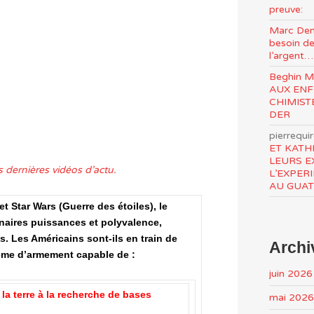
preuve:
Marc Den
besoin de
l’argent…
Beghin 
AUX ENF
CHIMIST
DER
pierrequi
ET KATH
LEURS E
 dernières vidéos d’actu.
L’EXPER
AU GUA
t Star Wars (Guerre des étoiles), le
inaires puissances et polyvalence,
s.
Les Américains sont-ils en train de
Archi
tème d’armement capable de :
juin 2026
 la terre à la recherche de bases
mai 2026