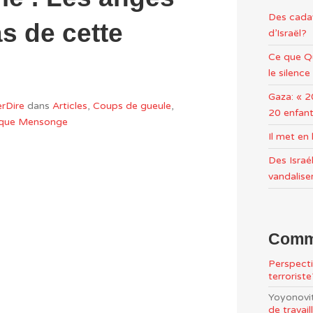
Des cadav
s de cette
d’Israël?
Ce que Qu
le silence
Gaza: « 2
rDire
dans
Articles
,
Coups de gueule
,
20 enfant
tique Mensonge
Il met e
Des Israél
vandalise
Comme
Perspecti
terrorist
Yoyonovi
de travai