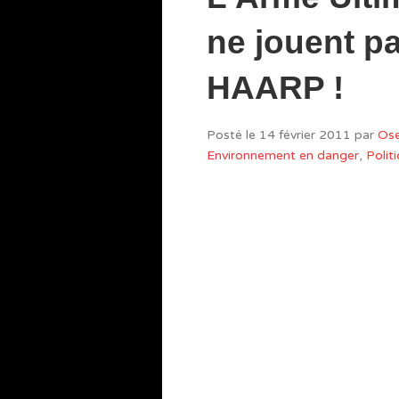
ne jouent pa
HAARP !
Posté le
14 février 2011
par
Ose
Environnement en danger
,
Poli