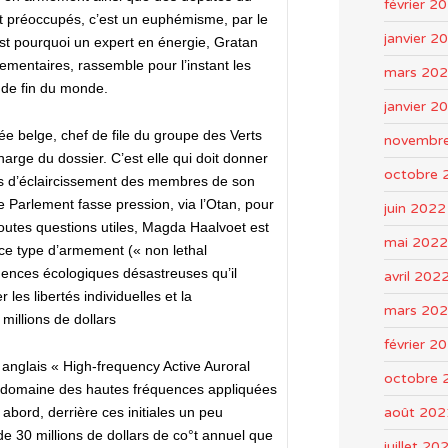
février 2
 préoccupés, c’est un euphémisme, par le
janvier 2
st pourquoi un expert en énergie, Gratan
lementaires, rassemble pour l’instant les
mars 20
 de fin du monde.
janvier 2
 belge, chef de file du groupe des Verts
novembr
rge du dossier. C’est elle qui doit donner
octobre 
es d’éclaircissement des membres de son
e Parlement fasse pression, via l’Otan, pour
juin 2022
outes questions utiles, Magda Haalvoet est
mai 2022
ce type d’armement (« non lethal
ences écologiques désastreuses qu’il
avril 202
les libertés individuelles et la
mars 20
millions de dollars
février 2
 anglais « High-frequency Active Auroral
octobre 
 domaine des hautes fréquences appliquées
août 202
abord, derrière ces initiales un peu
de 30 millions de dollars de co°t annuel que
juillet 20