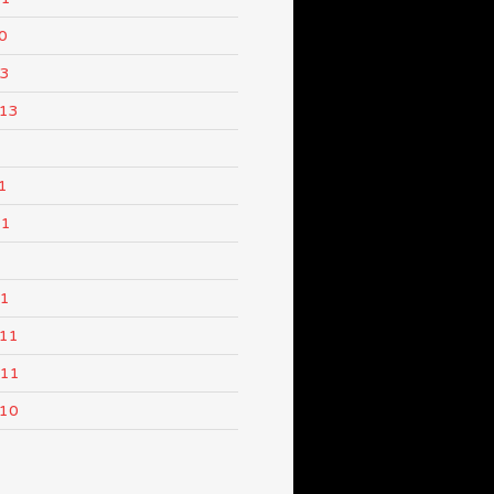
0
13
013
1
11
1
11
011
011
010