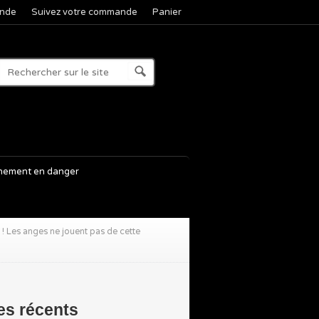
nde
Suivez votre commande
Panier
nement en danger
! Les anges ne jouent pas de cette
les récents