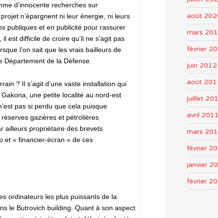
mme d’innocente recherches sur
août 202
rojet n’épargnent ni leur énergie, ni leurs
s publiques et en publicité pour rassurer
mars 20
 est difficile de croire qu’il ne s’agit pas
février 2
orsque l’on sait que les vrais bailleurs de
 le Département de la Défense.
juin 2012
août 201
ain ? Il s’agit d’une vaste installation qui
 Gakona, une petite localité au nord-est
juillet 20
n’est pas si perdu que cela puisque
avril 201
s réserves gazières et pétrolières
r ailleurs propriétaire des brevets
mars 20
et « financier-écran » de ces
février 2
janvier 2
février 2
des ordinateurs les plus puissants de la
ans le Butrovich building. Quant à son aspect