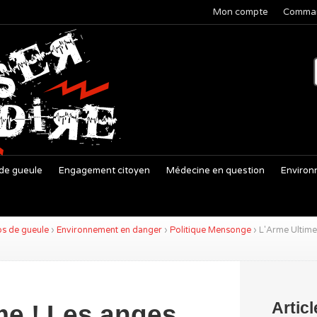
Mon compte
Comma
de gueule
Engagement citoyen
Médecine en question
Environ
s de gueule
›
Environnement en danger
›
Politique Mensonge
›
L'Arme Ultime 
Artic
me ! Les anges