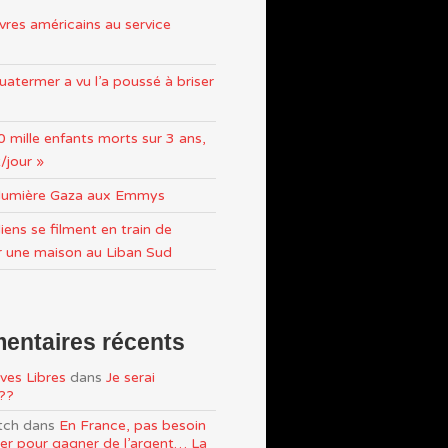
res américains au service
atermer a vu l’a poussé à briser
0 mille enfants morts sur 3 ans,
/jour »
n lumière Gaza aux Emmys
iens se filment en train de
r une maison au Liban Sud
ntaires récents
ves Libres
dans
Je serai
e??
tch
dans
En France, pas besoin
ller pour gagner de l’argent… La