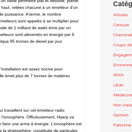
’un vaste périmètre plat et déboisé, planté
Catég
haut, reliées chacune à un émetteur d’un
 de puissance. A terme, le nombre
Articles
metteurs sont appelés à se multiplier pour
Censure
ale de 1 milliard de watts émis par un
tteurs sont alimentés en énergie par 6
Chemtrail
lque 95 tonnes de diesel par jour.
Coups de
Engageme
Environn
’installation est assez nocive pour
IRAN
lle émet plus de 7 tonnes de matières
Liban
Médecine
Non clas
qui travaillent sur cet émetteur radio
Opinion
l’ionosphère. Officieusement, Haarp va
en faire une arme à énergie. L’ionosphére est
Palestine
 la stratosphère, constituée de particules