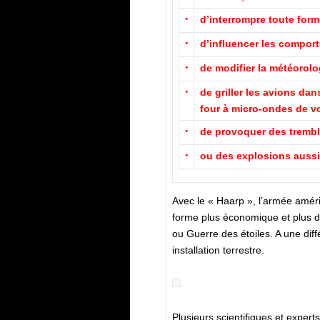
d’interrompre toute for
*
d’influencer les compor
*
de modifier la météorolo
*
de griller les avions dan
*
four à micro-ondes de v
de provoquer des trembl
*
ou des explosions auss
*
Avec le « Haarp », l’armée améri
forme plus économique et plus d
ou Guerre des étoiles. A une diffé
installation terrestre.
Plusieurs scientifiques et exper