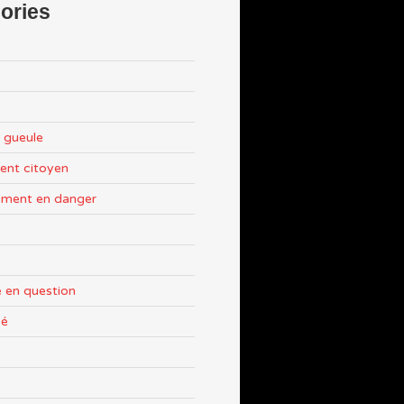
ories
 gueule
nt citoyen
ement en danger
 en question
sé