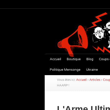
Accueil
Boutique
Blog
Coups 
Politique Mensonge
Ukraine
Vous êtes ici:
Accueil
›
Articles
›
Coup
HAARP !
L'Arme Ulti