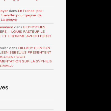
oyer
dans
En France, pas
 travailler pour gagner de
 La preuve:
Menahem
dans
REPROCHES
ERS – LOUIS PASTEUR LE
E ET L'HOMME AVERTI DIEGO
roule*
dans
HILLARY CLINTON
LEEN SEBELIUS PRESENTENT
XCUSES POUR
IMENTATION SUR LA SYPHILIS
TEMALA
ves