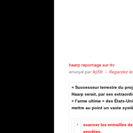
haarp reportage sur itv
envoyé par
lkj59
. –
Regardez les
« Successeur terrestre du proje
Haarp serait, par ses extraord
« l’arme ultime » des États-Uni
mettre au point un vaste sys
scanner les entrailles de
*
secrètes,