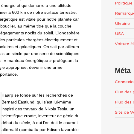
Politiqu
énergie et qui démarre à une altitude
er à 600 km de notre surface terrestre.
Remarqu
rgétique est vitale pour notre planète car
Ukraine
 bouclier, au même titre que la couche
dégagements nocifs du soleil. L’ionosphère
USA
les particules chargées électriquement et
Voiture é
laires et galactiques. On sait par ailleurs
 un siècle par une serie de scientifiques
 ce « manteau énergétique » protégeant la
ogie appropriée, devenir une arme
Méta
mportance.
Connexio
Flux des 
Haarp se fonde sur les recherches de
Flux des
Bernard Eastlund, qui s’est lui-même
inspiré des travaux de Nikola Tesla,
un
Site de 
scientifique croate, inventeur de génie du
début du siècle, à qui l’on doit le courant
alternatif (combattu par Edison favorable