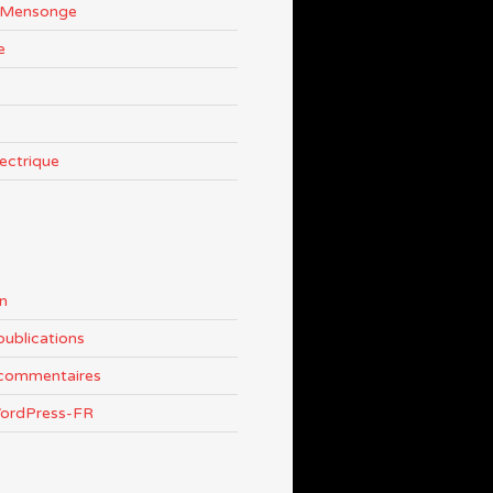
e Mensonge
e
lectrique
n
publications
 commentaires
WordPress-FR