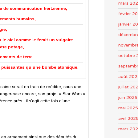
mars 20
me de communication hertzienne,
février 2
tements humains,
janvier 2
gie,
décembr
s le ciel comme le ferait un vulgaire
novembr
otre potage,
octobre 
ements de terre
septemb
i puissantes qu’une bombe atomique.
août 202
caine serait en train de rééditer, sous une
juillet 20
angereuse encore, son projet « Star Wars »
juin 2025
rence près : il s’agit cette fois d’une
mai 2025
avril 202
mars 20
ts en armement ainsi que des députés du