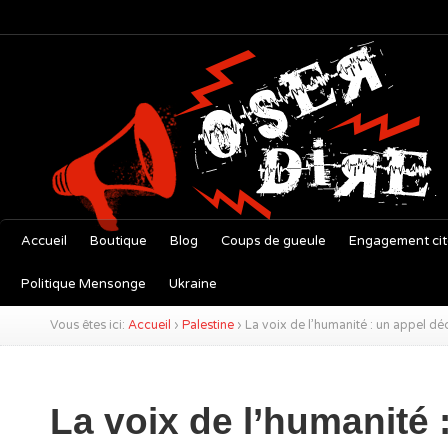
Accueil
Boutique
Blog
Coups de gueule
Engagement ci
Politique Mensonge
Ukraine
Vous êtes ici:
Accueil
›
Palestine
›
La voix de l’humanité : un appel déch
La voix de l’humanité 