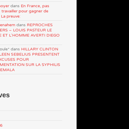
oyer
dans
En France, pas
 travailler pour gagner de
 La preuve:
Menahem
dans
REPROCHES
ERS – LOUIS PASTEUR LE
E ET L'HOMME AVERTI DIEGO
roule*
dans
HILLARY CLINTON
LEEN SEBELIUS PRESENTENT
XCUSES POUR
IMENTATION SUR LA SYPHILIS
TEMALA
ves
26