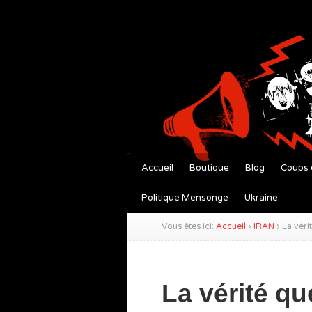
Accueil
Boutique
Blog
Coups 
Politique Mensonge
Ukraine
Vous êtes ici:
Accueil
›
IRAN
›
La véri
La vérité qu