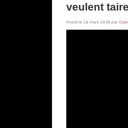
veulent tair
Posté le
16 mars 2026
par
Oser