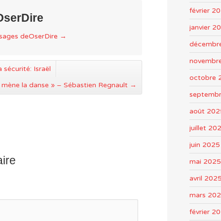
février 2
OserDire
janvier 2
ssages deOserDire
→
décembr
novembr
sécurité: Israël
octobre 
ui mène la danse » – Sébastien Regnault
→
septemb
août 202
juillet 20
juin 2025
ire
mai 2025
avril 202
mars 20
février 2