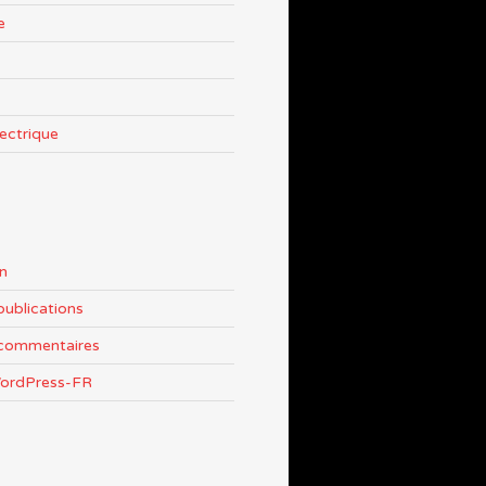
e
lectrique
n
publications
 commentaires
WordPress-FR