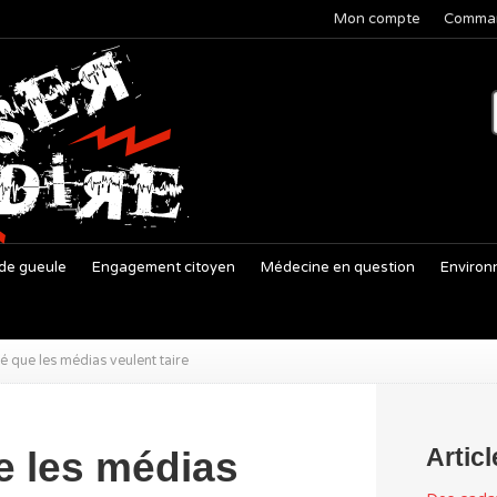
Mon compte
Comma
de gueule
Engagement citoyen
Médecine en question
Environ
té que les médias veulent taire
Artic
e les médias