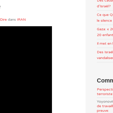
Des cadav
e
d’Israël?
Ce que Qu
Dire
dans
IRAN
le silence
Gaza: « 2
20 enfant
Il met e
Des Israél
vandalise
Comme
Perspecti
terrorist
Yoyonovi
de travai
preuve: