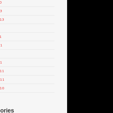
0
13
013
1
11
1
11
011
011
010
ories