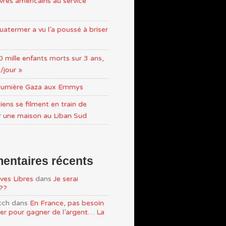
res américains au service
atermer a vu l’a poussé à briser
0 mille enfants morts sur 3 ans,
/jour »
n lumière Gaza aux Emmys
iens se filment en train de
r une maison au Liban Sud
ntaires récents
ves Libres
dans
Je serai
e??
tch
dans
En France, pas besoin
ller pour gagner de l’argent… La