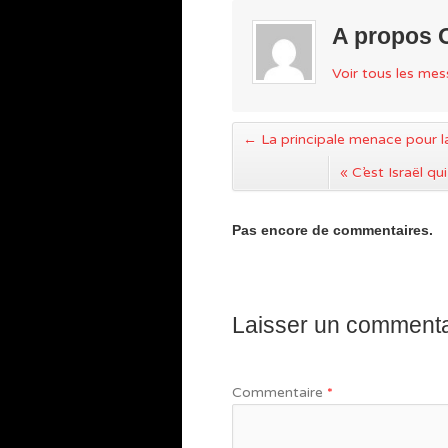
A propos 
Voir tous les me
←
La principale menace pour la 
« C’est Israël q
Pas encore de commentaires.
Laisser un commenta
Commentaire
*