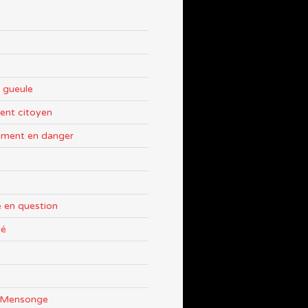
 gueule
nt citoyen
ement en danger
 en question
sé
e Mensonge