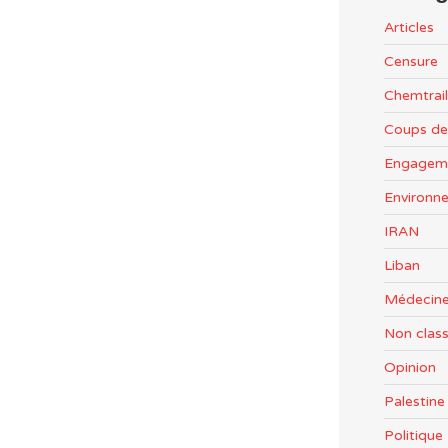
Articles
Censure
Chemtrail
Coups de
Engageme
Environn
IRAN
Liban
Médecine
Non clas
Opinion
Palestine
Politiqu