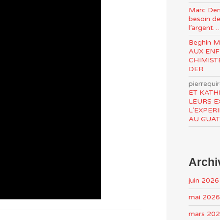
Marc Den
besoin de
l’argent…
Beghin 
AUX ENF
CHIMIST
DER
pierrequi
ET KATH
LEURS E
L’EXPER
AU GUA
Archi
juin 2026
mai 2026
mars 20