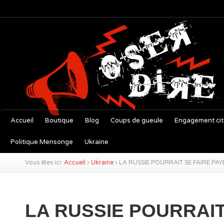
Accueil
Boutique
Blog
Coups de gueule
Engagement ci
Politique Mensonge
Ukraine
Vous êtes ici:
Accueil
›
Ukraine
›
LA RUSSIE POURRAIT SE FAIRE PA
LA RUSSIE POURRAIT