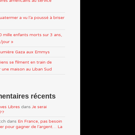
res américains au service
atermer a vu l’a poussé à briser
0 mille enfants morts sur 3 ans,
/jour »
n lumière Gaza aux Emmys
iens se filment en train de
r une maison au Liban Sud
ntaires récents
ves Libres
dans
Je serai
e??
tch
dans
En France, pas besoin
ller pour gagner de l’argent… La