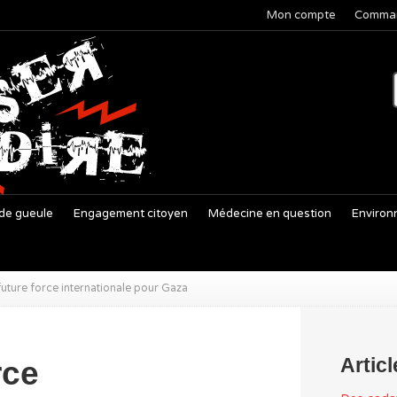
Mon compte
Comma
de gueule
Engagement citoyen
Médecine en question
Environ
future force internationale pour Gaza
Artic
rce