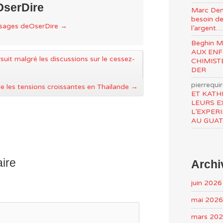
OserDire
Marc Den
besoin de
ssages deOserDire
→
l’argent…
Beghin 
AUX ENF
suit malgré les discussions sur le cessez-
CHIMIST
DER
pierrequi
le les tensions croissantes en Thaïlande
→
ET KATH
LEURS E
L’EXPER
AU GUA
ire
Archi
juin 2026
mai 2026
mars 20