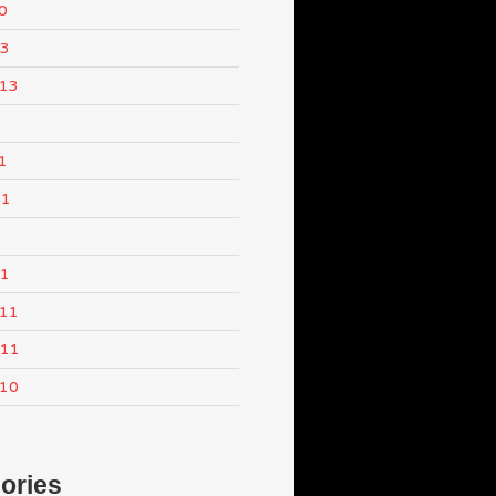
0
13
013
1
11
1
11
011
011
010
ories