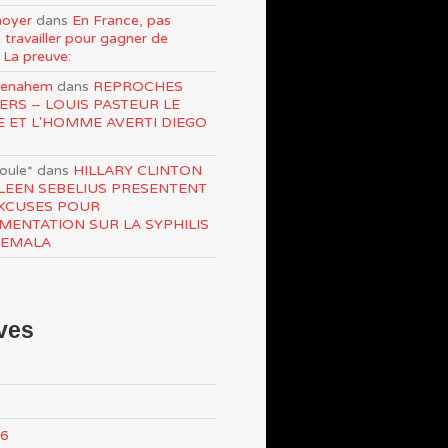
oyer
dans
En France, pas
 travailler pour gagner de
 La preuve:
Menahem
dans
REPROCHES
ERS – LOUIS PASTEUR LE
E ET L'HOMME AVERTI DIEGO
roule*
dans
HILLARY CLINTON
LEEN SEBELIUS PRESENTENT
XCUSES POUR
IMENTATION SUR LA SYPHILIS
TEMALA
ves
26