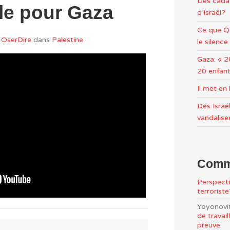
Des cadav
ale pour Gaza
d’Israël?
Ce que Qu
OserDire
dans
Palestine
le silence
Gaza: « 2
20 enfant
Il met e
Des Israél
vandalise
Comme
Perspecti
terrorist
Yoyonovi
de travai
preuve: