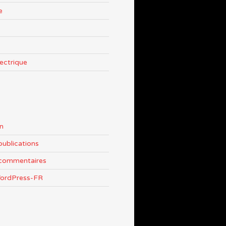
e
lectrique
n
publications
 commentaires
WordPress-FR