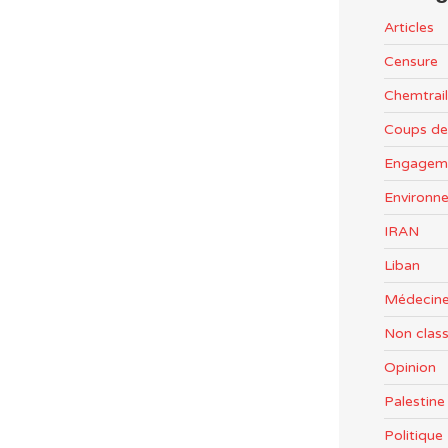
Articles
Censure
Chemtrail
Coups de
Engageme
Environn
IRAN
Liban
Médecine
Non clas
Opinion
Palestine
Politiqu