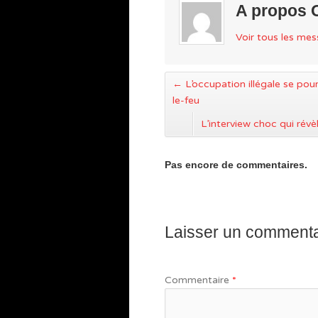
A propos 
Voir tous les me
←
L’occupation illégale se pour
le-feu
L’interview choc qui révè
Pas encore de commentaires.
Laisser un commenta
Commentaire
*