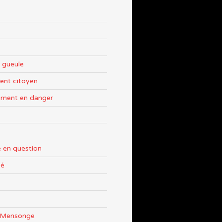
 gueule
nt citoyen
ement en danger
 en question
sé
e Mensonge