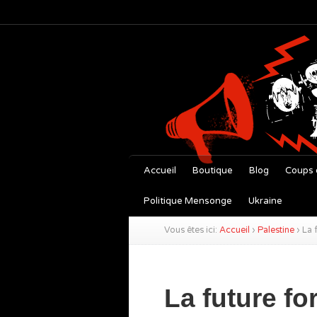
Accueil
Boutique
Blog
Coups 
Politique Mensonge
Ukraine
Vous êtes ici:
Accueil
›
Palestine
›
La 
La future fo