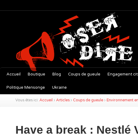
Accueil
Boutique
Blog
Coups de gueule
Engagement ci
Politique Mensonge
Ukraine
Vous êtes ici:
Accueil
›
Articles
›
Coups de gueule
›
Environnement e
Have a break : Nestlé