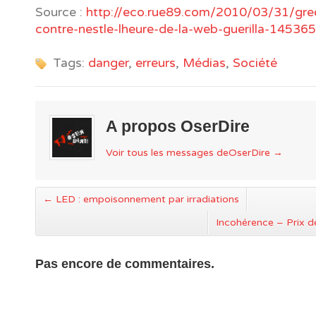
Source :
http://eco.rue89.com/2010/03/31/gr
contre-nestle-lheure-de-la-web-guerilla-145365
Tags:
danger
,
erreurs
,
Médias
,
Société
A propos OserDire
Voir tous les messages deOserDire
→
←
LED : empoisonnement par irradiations
Incohérence – Prix de
Pas encore de commentaires.