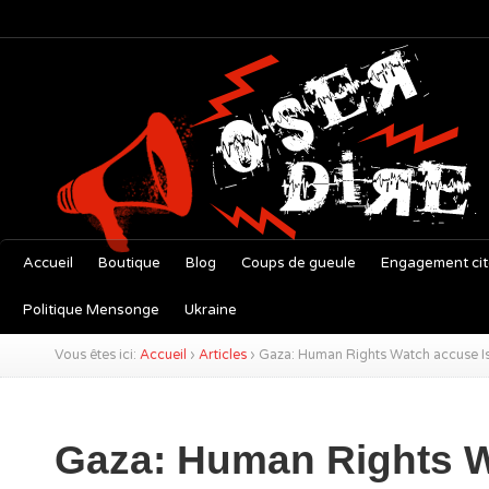
Accueil
Boutique
Blog
Coups de gueule
Engagement ci
Politique Mensonge
Ukraine
Vous êtes ici:
Accueil
›
Articles
›
Gaza: Human Rights Watch accuse Isra
Gaza: Human Rights 