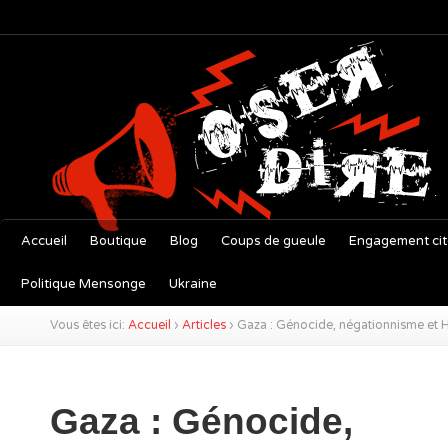
Accueil
Boutique
Blog
Coups de gueule
Engagement ci
Politique Mensonge
Ukraine
Vous êtes ici:
Accueil
›
Articles
›
Gaza : Génocide, négationnisme et 
Gaza : Génocide,