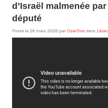
d’Israël malmenée par
député
Posté le
26 mars 2026
par
OserDire
dans
Liban