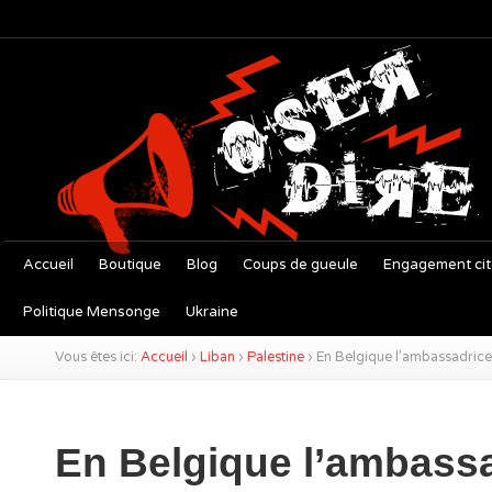
Accueil
Boutique
Blog
Coups de gueule
Engagement ci
Politique Mensonge
Ukraine
Vous êtes ici:
Accueil
›
Liban
›
Palestine
›
En Belgique l’ambassadrice
En Belgique l’ambass