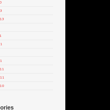
0
13
013
1
11
1
11
011
011
010
ories