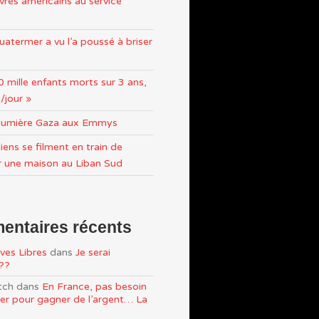
res américains au service
atermer a vu l’a poussé à briser
0 mille enfants morts sur 3 ans,
/jour »
n lumière Gaza aux Emmys
iens se filment en train de
r une maison au Liban Sud
ntaires récents
ves Libres
dans
Je serai
e??
tch
dans
En France, pas besoin
ller pour gagner de l’argent… La