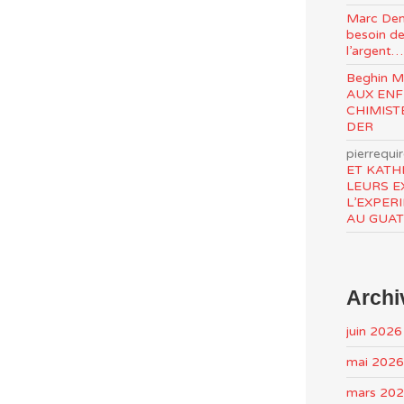
Marc Den
besoin de
l’argent…
Beghin 
AUX ENF
CHIMIST
DER
pierrequi
ET KATH
LEURS E
L’EXPER
AU GUA
Archi
juin 2026
mai 2026
mars 20