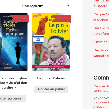
Des cadav
d’Israël?
Ce que Qu
10,00
€
22,00
€
le silence
Gaza: « 2
20 enfant
Il met e
Des Israél
vandalise
Comme
ts violés, Eglise
Le pin et l’olivier
ce « Je n’ai rien
Perspecti
pu dire »
Ajouter au panier
terrorist
Yoyonovi
uter au panier
de travai
preuve: