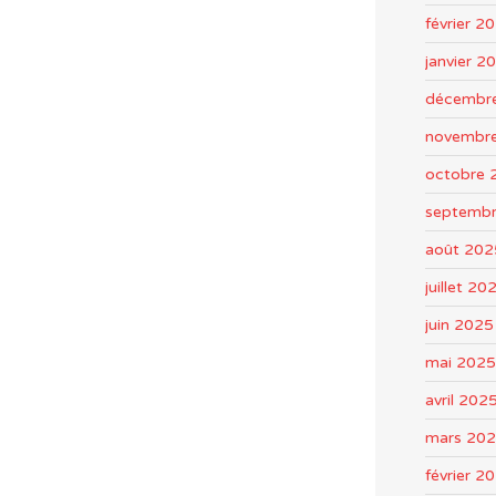
février 2
janvier 2
décembr
novembr
octobre 
septemb
août 202
juillet 20
juin 2025
mai 2025
avril 202
mars 20
février 2