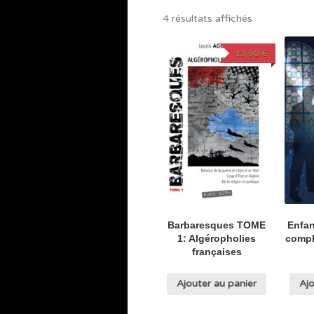
4 résultats affichés
13,90
€
Barbaresques TOME
Enfan
1: Algéropholies
compli
françaises
Ajouter au panier
Ajo