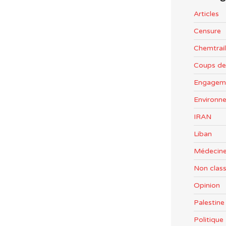
Articles
Censure
Chemtrail
Coups de
Engageme
Environn
IRAN
Liban
Médecine
Non clas
Opinion
Palestine
Politiqu