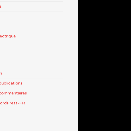
e
lectrique
n
publications
 commentaires
WordPress-FR