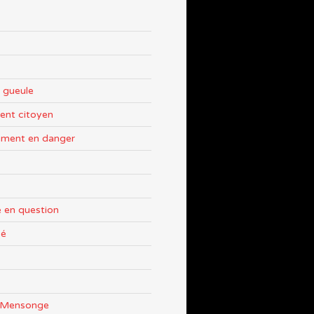
 gueule
nt citoyen
ement en danger
 en question
sé
e Mensonge