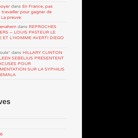
oyer
dans
En France, pas
 travailler pour gagner de
 La preuve:
Menahem
dans
REPROCHES
ERS – LOUIS PASTEUR LE
E ET L'HOMME AVERTI DIEGO
roule*
dans
HILLARY CLINTON
LEEN SEBELIUS PRESENTENT
XCUSES POUR
IMENTATION SUR LA SYPHILIS
TEMALA
ves
26