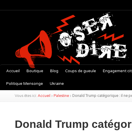
Accueil
Boutique
Blog
Coups de gueule
Engagement ci
Politique Mensonge
Ukraine
Vous êtes ici:
Accueil
›
Palestine
›
Donald Trump catégorique : il ne pe
Donald Trump catégor