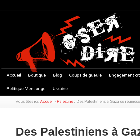
Accueil
Boutique
Blog
Coups de gueule
Engagement ci
Politique Mensonge
Ukraine
Vous êtes ici:
Accueil
›
Palestine
›
Des Palestiniens à Gaza se réunisse
Des Palestiniens à Ga