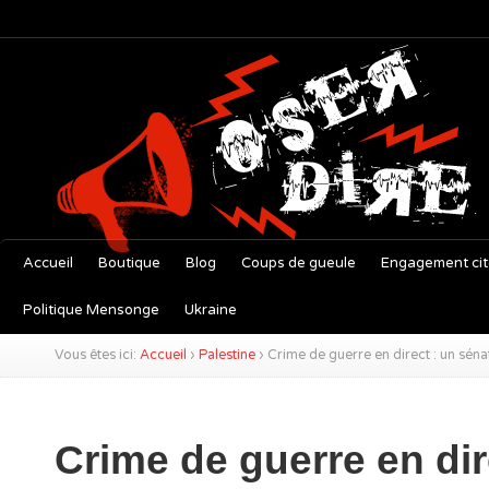
Accueil
Boutique
Blog
Coups de gueule
Engagement ci
Politique Mensonge
Ukraine
Vous êtes ici:
Accueil
›
Palestine
›
Crime de guerre en direct : un sén
Crime de guerre en dir