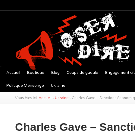
Accueil
Boutique
Blog
Coups de gueule
Engagement ci
Politique Mensonge
Ukraine
Vous êtes ici:
Accueil
›
Ukraine
›
Charles Gave – Sanctions économique
Charles Gave – Sanct