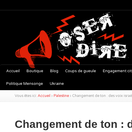
Accueil
Boutique
Blog
Coups de gueule
Engagement ci
Politique Mensonge
Ukraine
Vous êtes ici:
Accueil
›
Palestine
›
Changement de ton : des voix israél
Changement de ton : 