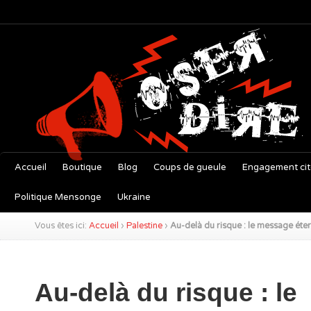
Accueil
Boutique
Blog
Coups de gueule
Engagement ci
Politique Mensonge
Ukraine
Vous êtes ici:
Accueil
›
Palestine
›
Au-delà du risque : le message étern
Au-delà du risque : le