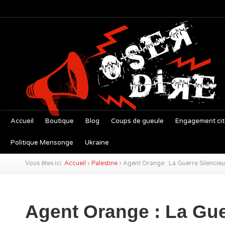
Accueil
Boutique
Blog
Coups de gueule
Engagement ci
Politique Mensonge
Ukraine
Vous êtes ici:
Accueil
›
Palestine
›
Agent Orange : La Guerre Silencieus
Agent Orange : La Gu