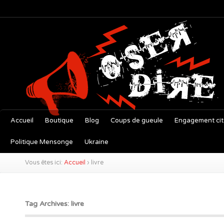
Accueil
Boutique
Blog
Coups de gueule
Engagement ci
Politique Mensonge
Ukraine
Vous êtes ici:
Accueil
›
livre
Tag Archives: livre