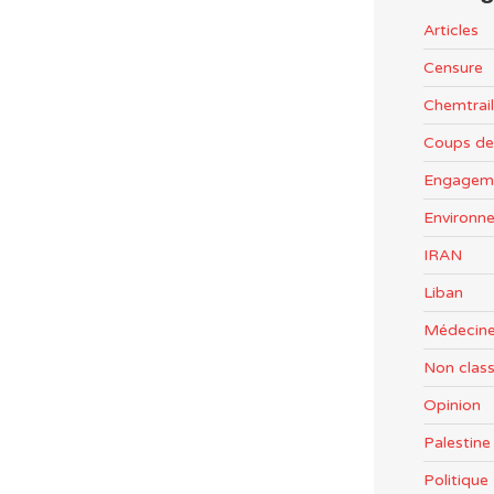
Articles
Censure
Chemtrail
Coups de
Engageme
Environn
IRAN
Liban
Médecine
Non clas
Opinion
Palestine
Politiqu