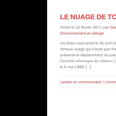
LE NUAGE DE T
Posté le
10 février 2011
par
Ose
Environnement en danger
Où étiez-vous entre le 26 avril e
fameux nuage qui n’avait pas fra
présente le déplacement du pana
l’activité volumique du césium 13
le 6 mai 1986. […]
Laisser un commentaire
•
Contin