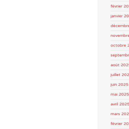
février 2
janvier 2
décembr
novembr
octobre 
septemb
août 202
juillet 20
juin 2025
mai 2025
avril 202
mars 20
février 2