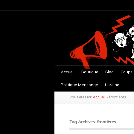
Accueil
Boutique
Blog
Coups 
Politique Mensonge
Ukraine
Vous êtes ici:
Accueil
›
frontières
Tag Archives: frontières