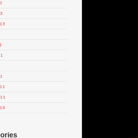
0
13
013
1
11
1
11
011
011
010
ories