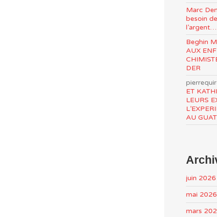
Marc Den
besoin de
l’argent…
Beghin 
AUX ENF
CHIMIST
DER
pierrequi
ET KATH
LEURS E
L’EXPER
AU GUA
Archi
juin 2026
mai 2026
mars 20