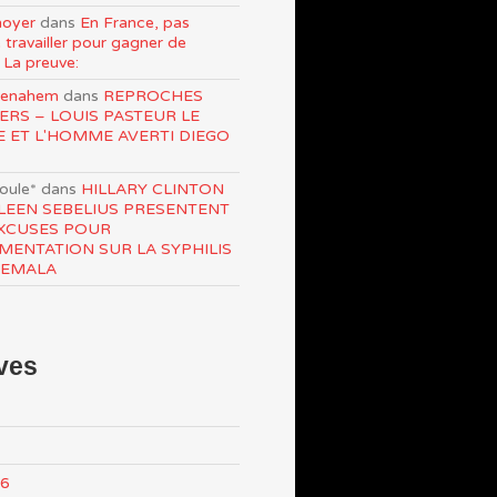
oyer
dans
En France, pas
 travailler pour gagner de
 La preuve:
Menahem
dans
REPROCHES
ERS – LOUIS PASTEUR LE
E ET L'HOMME AVERTI DIEGO
roule*
dans
HILLARY CLINTON
LEEN SEBELIUS PRESENTENT
XCUSES POUR
IMENTATION SUR LA SYPHILIS
TEMALA
ves
26