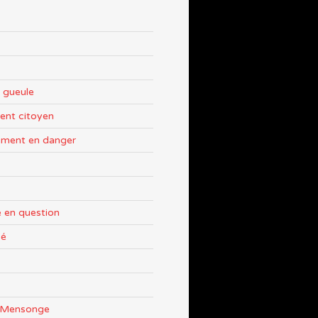
 gueule
nt citoyen
ement en danger
 en question
sé
e Mensonge