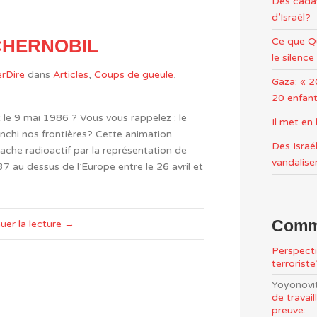
Des cadav
d’Israël?
Ce que Qu
CHERNOBIL
le silence
rDire
dans
Articles
,
Coups de gueule
,
Gaza: « 2
20 enfant
t le 9 mai 1986 ? Vous vous rappelez : le
Il met e
nchi nos frontières? Cette animation
Des Israél
che radioactif par la représentation de
vandalise
7 au dessus de l’Europe entre le 26 avril et
Comme
uer la lecture →
Perspecti
terrorist
Yoyonovi
de travai
preuve: