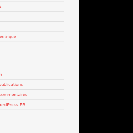
e
lectrique
n
publications
 commentaires
WordPress-FR