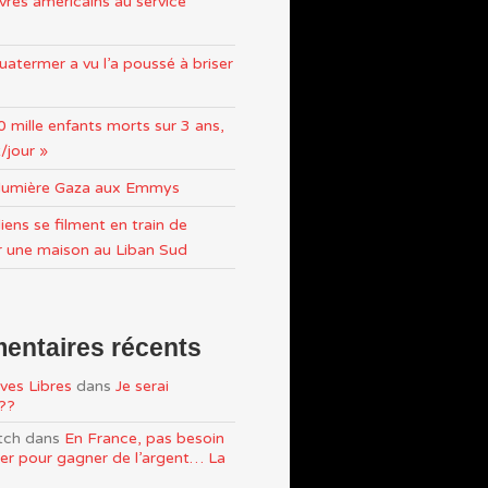
res américains au service
atermer a vu l’a poussé à briser
0 mille enfants morts sur 3 ans,
/jour »
n lumière Gaza aux Emmys
iens se filment en train de
r une maison au Liban Sud
ntaires récents
ves Libres
dans
Je serai
e??
tch
dans
En France, pas besoin
ller pour gagner de l’argent… La