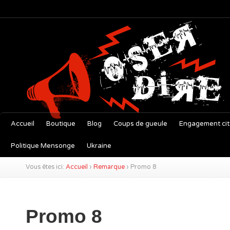
Accueil
Boutique
Blog
Coups de gueule
Engagement ci
Politique Mensonge
Ukraine
Vous êtes ici:
Accueil
›
Remarque
›
Promo 8
Promo 8